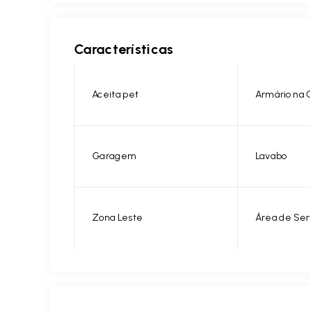
Características
Aceita pet
Armário na 
Garagem
Lavabo
Zona Leste
Área de Ser