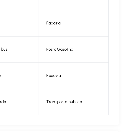
Padaria
ibus
Posto Gasolina
e
Rodovia
ado
Transporte público