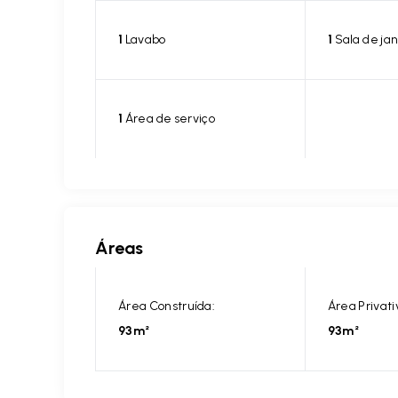
1
Lavabo
1
Sala de jan
1
Área de serviço
Áreas
Área Construída:
Área Privati
93m²
93m²