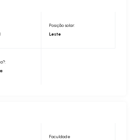
Posição solar:
l
Leste
ia?:
ia
Faculdade