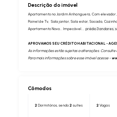
Descrição do imóvel
Apartamento no Jardim Anhanguera, Com elevador ,2 
Painel de Tv,
Sala jantar, Sala estar, Sacada, Cozin
Apartamento Novo... Impecável....
prédio 3 andares, s
APROVAMOS SEU CRÉDITO HABITACIONAL - AGE
As informações estão sujeitas a alterações. Consulte 
Para mais informações sobre esse imóvel acesse -
www
Cômodos
2
Dormitórios, sendo
2
suítes
2
Vagas