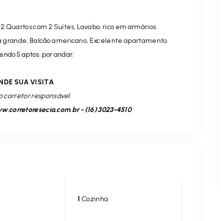
Quartos com 2 Suítes, Lavabo, rico em armários.
ha grande, Balcão americano, Excelente apartamento.
endo 5 aptos. por andar.
NDE SUA VISITA
o corretor responsável.
.corretoresecia.com.br - (16) 3023-4510
1
Cozinha