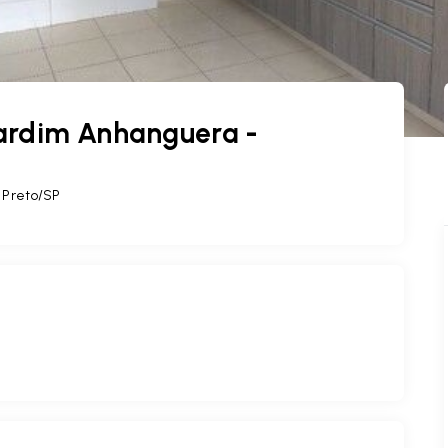
ardim Anhanguera -
 Preto/SP
)