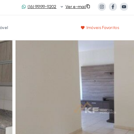
(16) 99199-9202
Ver e-mail
óvel
Imóveis Favoritos