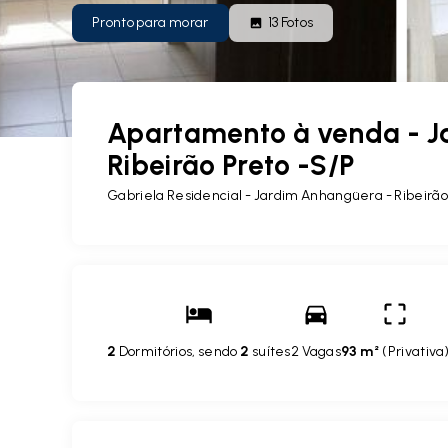
Pronto para morar
13
Fotos
Apartamento à venda - J
Ribeirão Preto -S/P
Gabriela Residencial -
Jardim Anhangüera - Ribeirão
2
Dormitórios, sendo
2
suítes
2 Vagas
93 m²
(
Privativa