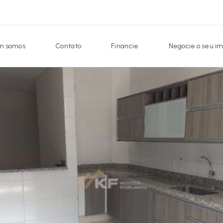
 somos
Contato
Financie
Negocie o seu im