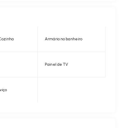
Cozinha
Armário no banheiro
Painel de TV
viço