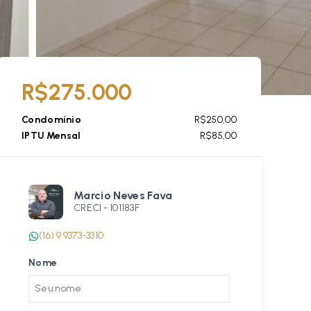
R$275.000
Condomínio
R$250,00
IPTU Mensal
R$85,00
Marcio Neves Fava
CRECI -
101183F
(16) 9 9373-3310
Nome