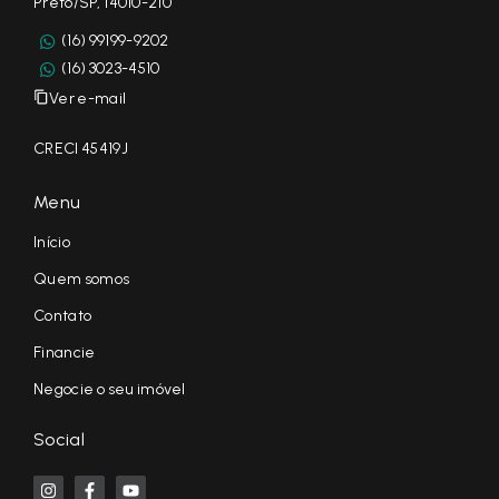
Preto/SP, 14010-210
(16) 99199-9202
(16) 3023-4510
Ver e-mail
CRECI 45419J
Menu
Início
Quem somos
Contato
Financie
Negocie o seu imóvel
Social