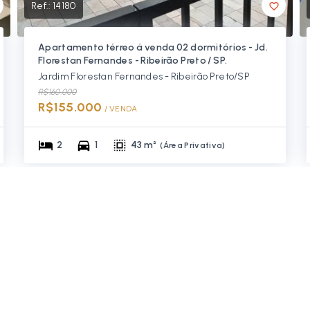
Ref.:
14180
Apartamento térreo á venda 02 dormitórios - Jd.
Florestan Fernandes - Ribeirão Preto / SP.
Jardim Florestan Fernandes - Ribeirão Preto/SP
R$160.000
R$155.000
/ 
VENDA
2
1
43 m²
(
Área Privativa
)