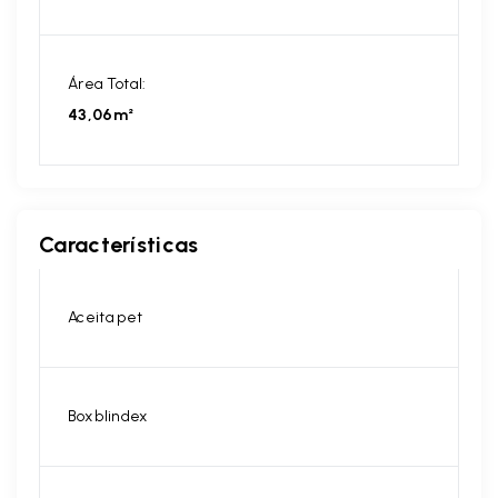
Área Total:
43,06m²
Características
Aceita pet
Box blindex