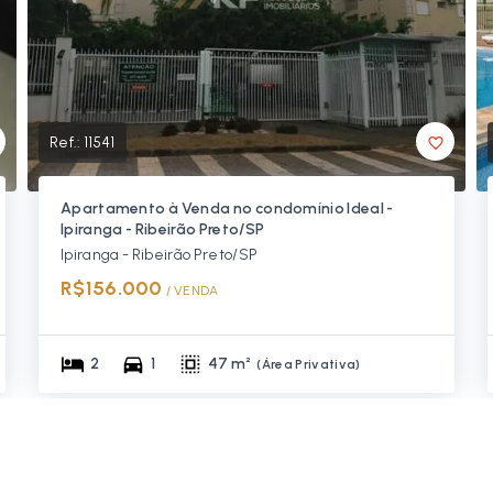
Ref.:
11541
Apartamento à Venda no condomínio Ideal -
Ipiranga - Ribeirão Preto/SP
Ipiranga - Ribeirão Preto/SP
R$156.000
/ 
VENDA
2
1
47 m²
(
Área Privativa
)