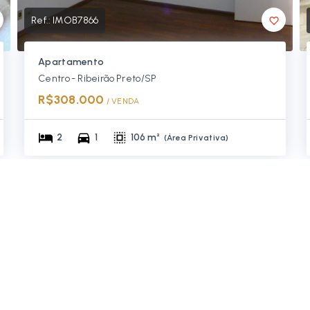
Ref.:
IMOB7866
Apartamento
Centro - Ribeirão Preto/SP
R$308.000
/ 
VENDA
2
1
106 m²
(
Área Privativa
)