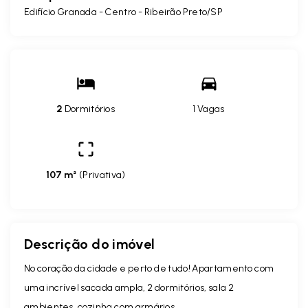
Edifício Granada -
Centro - Ribeirão Preto/SP
2
Dormitórios
1 Vagas
107 m²
(
Privativa
)
Descrição do imóvel
No coração da cidade e perto de tudo! Apartamento com
uma incrível sacada ampla, 2 dormitórios, sala 2
ambientes, cozinha com armários.