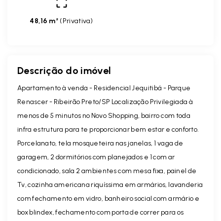
48,16 m²
(
Privativa
)
Descrição do imóvel
Apartamento à venda - Residencial Jequitibá - Parque
Renascer - Ribeirão Preto/SP Localização Privilegiada à
menos de 5 minutos no Novo Shopping, bairro com toda
infra estrutura para te proporcionar bem estar e conforto.
Porcelanato, tela mosqueteira nas janelas, 1 vaga de
garagem, 2 dormitórios com planejados e 1 com ar
condicionado, sala 2 ambientes com mesa fixa, painel de
Tv, cozinha americana riquíssima em armários, lavanderia
com fechamento em vidro, banheiro social com armário e
box blindex, fechamento com porta de correr para os