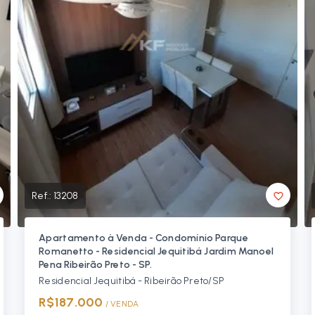
Ref.:
13208
Apartamento à Venda - Condomínio Parque
Romanetto - Residencial Jequitibá Jardim Manoel
Pena Ribeirão Preto - SP.
Residencial Jequitibá - Ribeirão Preto/SP
R$187.000
/ 
VENDA