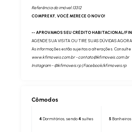
Referência do imóvel:13312
COMPRE KF, VOCÊ MERECE O NOVO!
-- APROVAMOS SEU CRÉDITO HABITACIONAL/F
AGENDE SUA VISITA OU TIRE SUAS DÚVIDAS AGORA 
As informações estão sujeitas a alterações. Consulte 
www.kfimoveis.com.br -
contato@kfimoveis.com.br
Instagram - @kfimoveis.rp | Facebook/kfimoveis.rp
Cômodos
4
Dormitórios, sendo
4
suítes
5
Banheiros