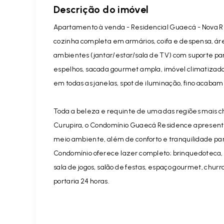
Descrição do imóvel
Apartamento à venda - Residencial Guaecá - Nova Rib
cozinha completa em armários, coifa e despensa, áre
ambientes (jantar/estar/sala de TV) com suporte par
espelhos, sacada gourmet ampla, imóvel climatizado
em todas as janelas, spot de iluminação, fino acabam
Toda a beleza e requinte de uma das regiões mais c
Curupira, o Condomínio Guaecá Residence apresenta
meio ambiente, além de conforto e tranquilidade para
Condomínio oferece lazer completo; brinquedoteca, pl
sala de jogos, salão de festas, espaço gourmet, chur
portaria 24 horas.