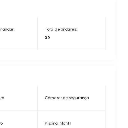
r andar:
Total de andares:
25
ira
Câmeras de segurança
to
Piscina infantil