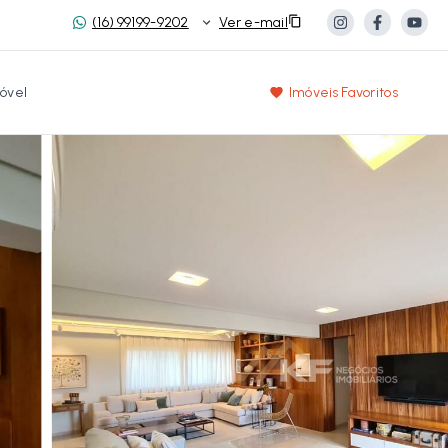
(16) 99199-9202
Ver e-mail
óvel
Imóveis Favoritos