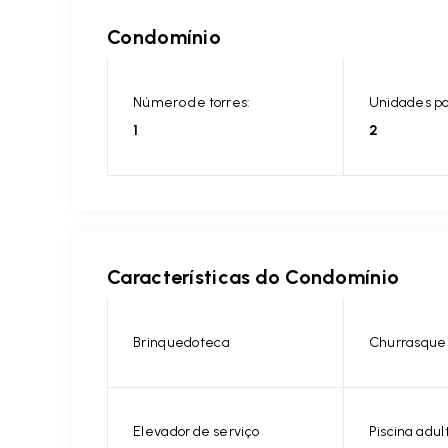
Condomínio
Número de torres:
Unidades po
1
2
Características do Condomínio
Brinquedoteca
Churrasque
Elevador de serviço
Piscina adul