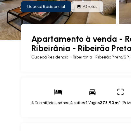
Guaecá Residencial
70
Fotos
Apartamento à venda - R
Ribeirânia - Ribeirão Pret
Guaecá Residencial -
Ribeirânia - Ribeirão Preto/SP,
4
Dormitórios, sendo
4
suítes
4 Vagas
278,90 m²
(
Priv