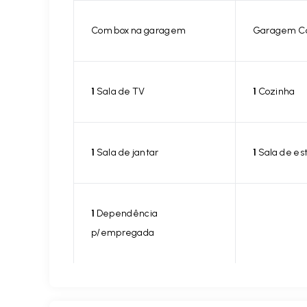
Com box na garagem
Garagem C
1
Sala de TV
1
Cozinha
1
Sala de jantar
1
Sala de es
1
Dependência
p/empregada