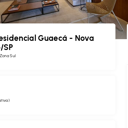
esidencial Guaecá - Nova
o/SP
 Zona Sul
ativa
)