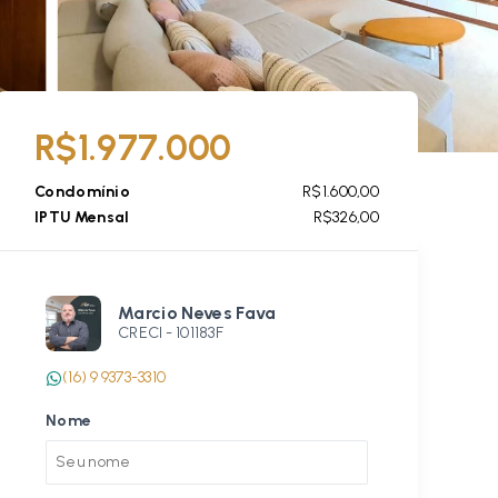
R$1.977.000
Condomínio
R$1.600,00
IPTU Mensal
R$326,00
Marcio Neves Fava
CRECI -
101183F
(16) 9 9373-3310
Nome