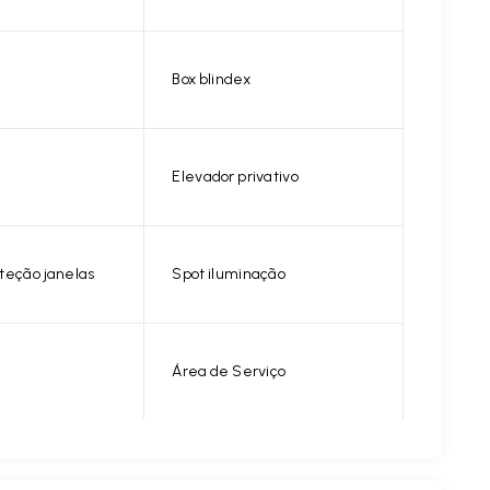
Box blindex
Elevador privativo
teção janelas
Spot iluminação
Área de Serviço