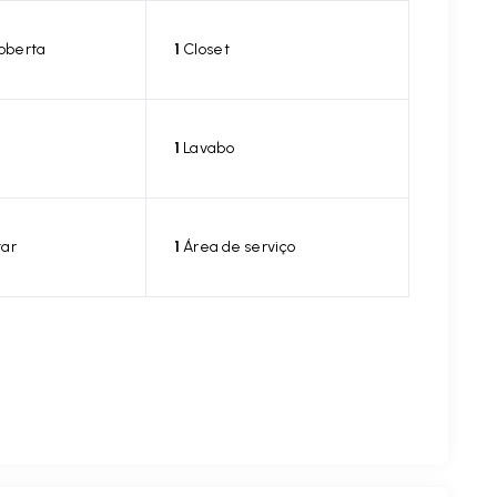
oberta
1
Closet
1
Lavabo
tar
1
Área de serviço