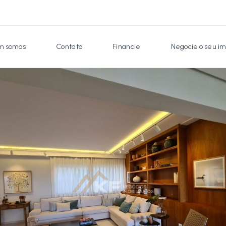
 somos
Contato
Financie
Negocie o seu im