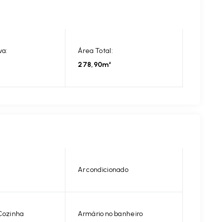
va:
Área Total:
278,90m²
Ar condicionado
Cozinha
Armário no banheiro