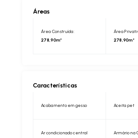
Áreas
Área Construída:
Área Privati
278,90m²
278,90m²
Características
Acabamento em gesso
Aceita pet
Ar condicionado central
Armário na 