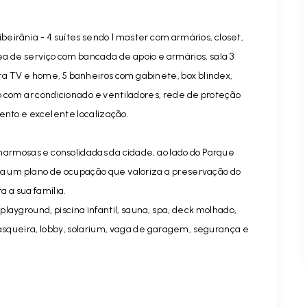
eirânia - 4 suítes sendo 1 master com armários, closet,
a de serviço com bancada de apoio e armários, sala 3
a TV e home, 5 banheiros com gabinete, box blindex,
 com ar condicionado e ventiladores, rede de proteção
ento e excelente localização.
harmosas e consolidadas da cidade, ao lado do Parque
 um plano de ocupação que valoriza a preservação do
 a sua família.
ayground, piscina infantil, sauna, spa, deck molhado,
rasqueira, lobby, solarium, vaga de garagem, segurança e