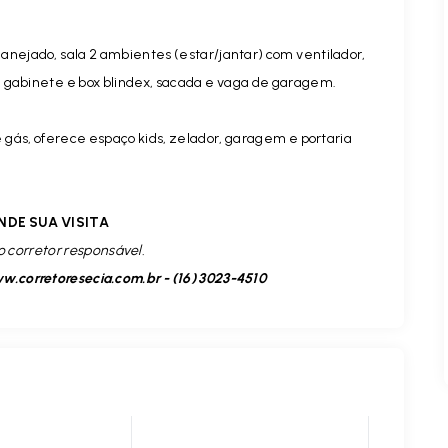
anejado, sala 2 ambientes (estar/jantar) com ventilador,
m gabinete e box blindex, sacada e vaga de garagem.
 gás, oferece espaço kids, zelador, garagem e portaria
NDE SUA VISITA
o corretor responsável.
.corretoresecia.com.br - (16) 3023-4510