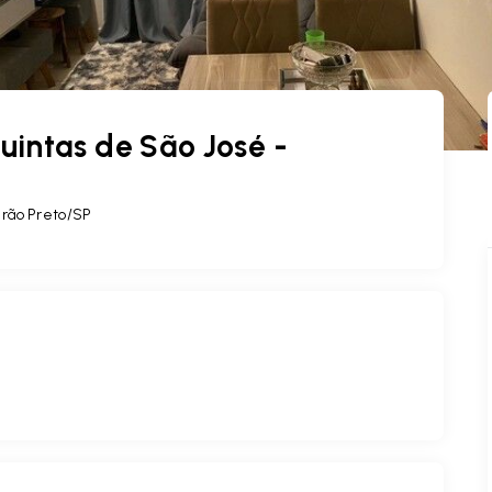
intas de São José -
irão Preto/SP