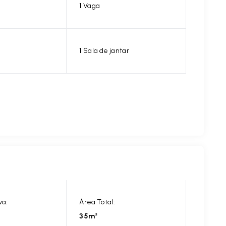
1
Vaga
1
Sala de jantar
va:
Área Total:
35m²