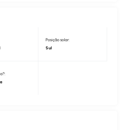
Posição solar:
l
Sul
ia?:
ia