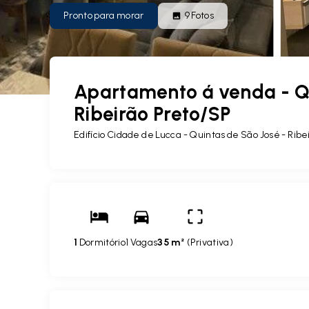
Pronto para morar
9
Fotos
Apartamento á venda - Qu
Ribeirão Preto/SP
Edifício Cidade de Lucca -
Quintas de São José - Ribe
1
Dormitório
1 Vagas
35 m²
(
Privativa
)