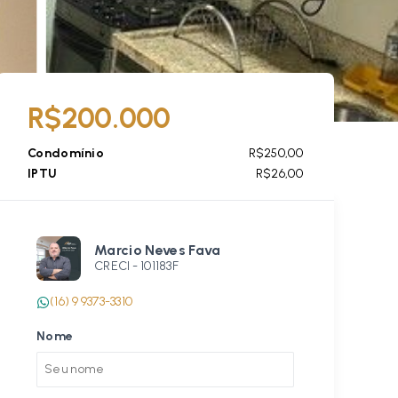
R$200.000
Condomínio
R$250,00
IPTU
R$26,00
Marcio Neves Fava
CRECI -
101183F
(16) 9 9373-3310
Nome