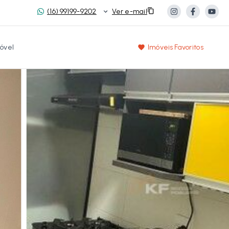
(16) 99199-9202
Ver e-mail
óvel
Imóveis Favoritos