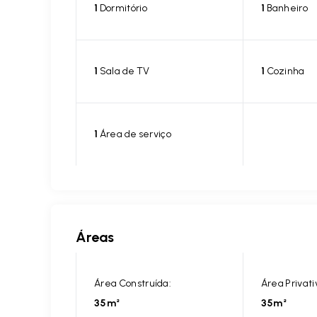
1
Dormitório
1
Banheiro
1
Sala de TV
1
Cozinha
1
Área de serviço
Áreas
Área Construída:
Área Privati
35m²
35m²