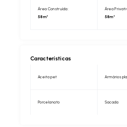
Área Construída:
Área Privati
58m²
58m²
Características
Aceita pet
Armários pl
Porcelanato
Sacada