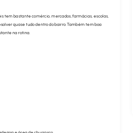
ois tem bastante comércio, mercados, farmácias, escolas,
resolver quase tudo dentro do bairro.Também tem boa
tante na rotina.
cademia e área de churrasco