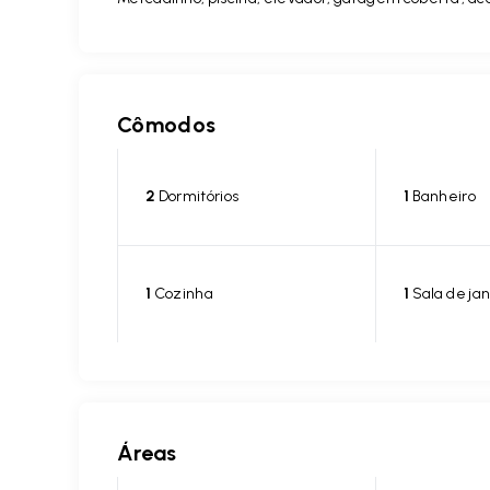
Cômodos
2
Dormitórios
1
Banheiro
1
Cozinha
1
Sala de jan
Áreas