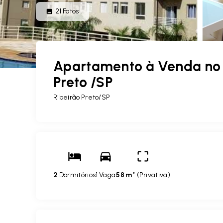
21
Fotos
Apartamento à Venda no P
Preto /SP
Ribeirão Preto/SP
2
Dormitórios
1 Vaga
58 m²
(
Privativa
)