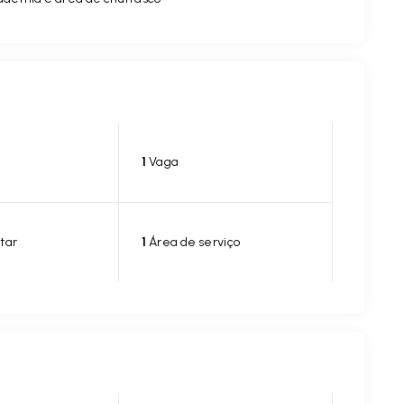
1
Vaga
tar
1
Área de serviço