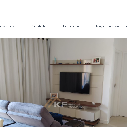
 somos
Contato
Financie
Negocie o seu im