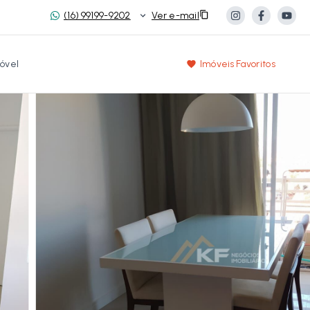
(16) 99199-9202
Ver e-mail
óvel
Imóveis Favoritos