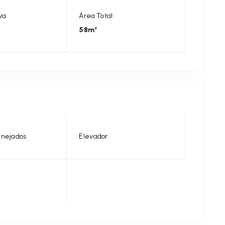
va:
Área Total:
58m²
anejados
Elevador