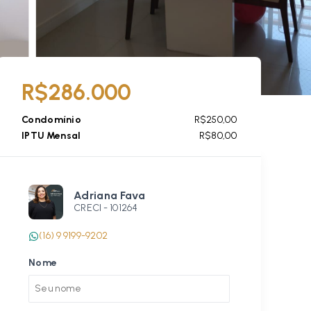
R$286.000
Condomínio
R$250,00
IPTU Mensal
R$80,00
Adriana Fava
CRECI -
101264
(16) 9 9199-9202
Nome