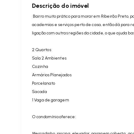
Descrição do imóvel
Bairro muito prático para morar em Ribeirão Preto, p
academias e serviços perto de casa, então dá para 
ligação com outras regiões da cidade, o que ajuda bas
2 Quartos
Sala 2 Ambientes
Cozinha
Armários Planejados
Porcelanato
Sacada
1 Vaga de garagem
O condomínio oferece:
Mercadinho, piscina, elevador, garagem coberta , a