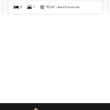
3
1
92 m²
(
Área Privativa
)