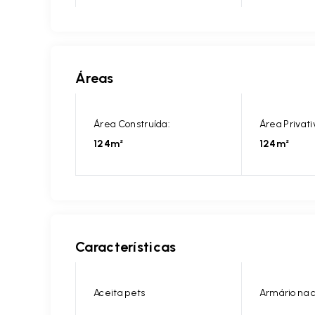
Áreas
Área Construída:
Área Privati
124m²
124m²
Características
Aceita pets
Armário na 