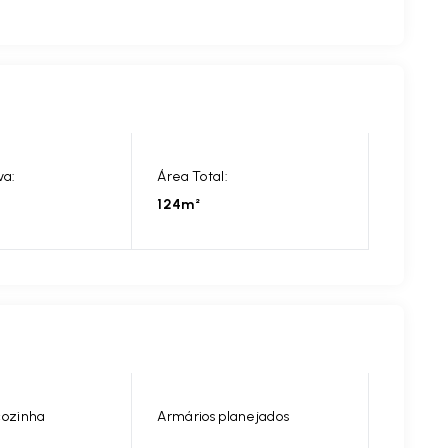
va:
Área Total:
124m²
cozinha
Armários planejados