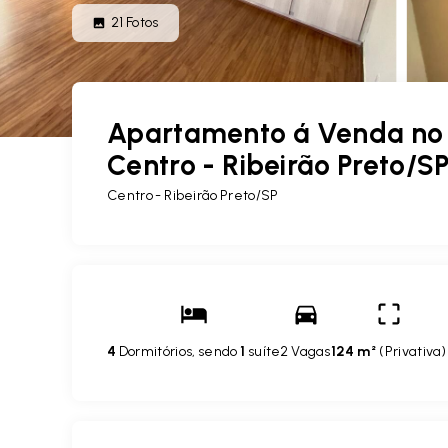
21
Fotos
Apartamento á Venda no E
Centro - Ribeirão Preto/S
Centro - Ribeirão Preto/SP
4
Dormitórios, sendo
1
suíte
2 Vagas
124 m²
(
Privativa
)