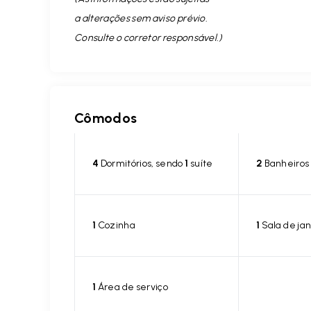
a alterações sem aviso prévio.
Consulte o corretor responsável. )
Cômodos
4
Dormitórios, sendo
1
suíte
2
Banheiros
1
Cozinha
1
Sala de jan
1
Área de serviço