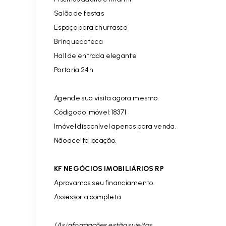
Salão de festas
Espaço para churrasco
Brinquedoteca
Hall de entrada elegante
Portaria 24h
Agende sua visita agora mesmo.
Código do imóvel:18371
Imóvel disponível apenas para venda.
Não aceita locação.
KF NEGÓCIOS IMOBILIÁRIOS RP
Aprovamos seu financiamento.
Assessoria completa
(As informações estão sujeitas