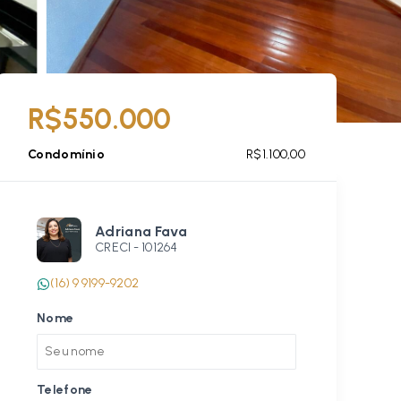
R$550.000
Condomínio
R$1.100,00
Adriana Fava
CRECI -
101264
(16) 9 9199-9202
Nome
Telefone