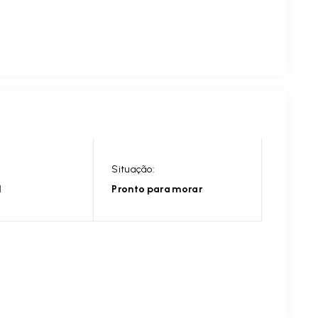
Situação:
l
Pronto para morar