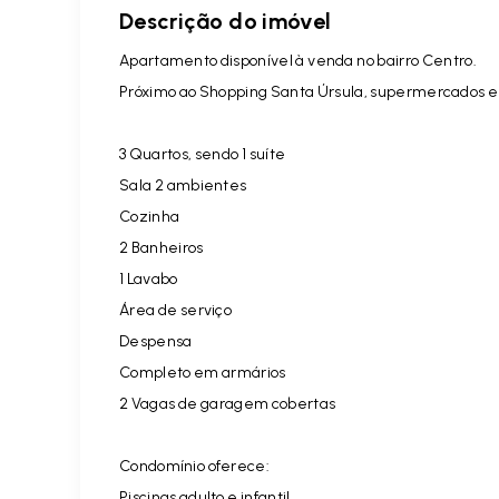
Descrição do imóvel
Apartamento disponível à venda no bairro Centro.
Próximo ao Shopping Santa Úrsula, supermercados e 
3 Quartos, sendo 1 suíte
Sala 2 ambientes
Cozinha
2 Banheiros
1 Lavabo
Área de serviço
Despensa
Completo em armários
2 Vagas de garagem cobertas
Condomínio oferece:
Piscinas adulto e infantil