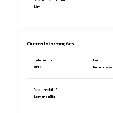
Sim
Outras Informações
Referência:
Perfil:
18371
Residencia
Possui mobília?:
Sem mobília