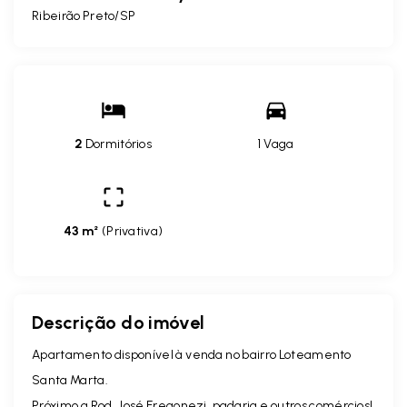
Ribeirão Preto/SP
2
Dormitórios
1 Vaga
43 m²
(
Privativa
)
Descrição do imóvel
Apartamento disponível à venda no bairro Loteamento
Santa Marta.
Próximo a Rod. José Fregonezi, padaria e outros comércios!