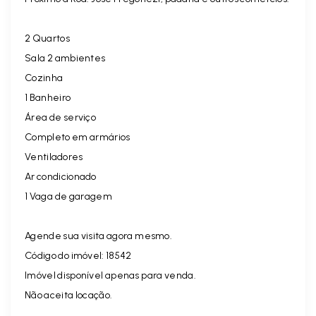
2 Quartos
Sala 2 ambientes
Cozinha
1 Banheiro
Área de serviço
Completo em armários
Ventiladores
Ar condicionado
1 Vaga de garagem
Agende sua visita agora mesmo.
Código do imóvel: 18542
Imóvel disponível apenas para venda.
Não aceita locação.