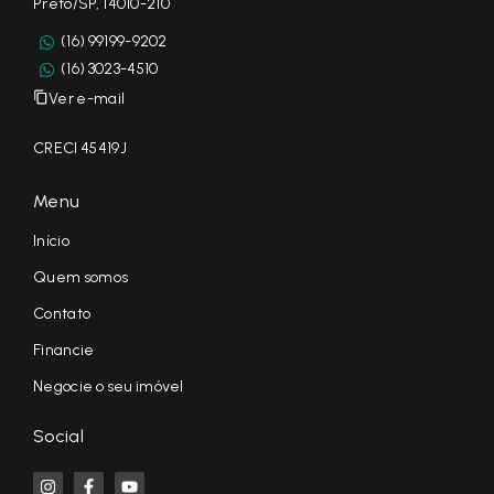
Preto/SP, 14010-210
(16) 99199-9202
(16) 3023-4510
Ver e-mail
CRECI 45419J
Menu
Início
Quem somos
Contato
Financie
Negocie o seu imóvel
Social