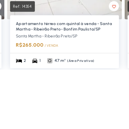
Ref.:
14354
Apartamento térreo com quintal à venda - Santa
Martha - Ribeirão Preto- Bonfim Paulista/SP
Santa Martha - Ribeirão Preto/SP
R$265.000
/ 
VENDA
2
1
47 m²
(
Área Privativa
)