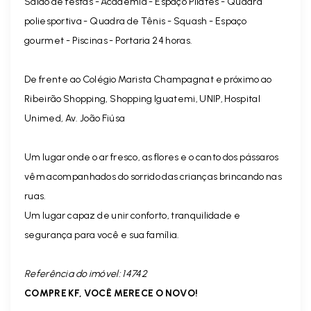
Salão de festas - Academia - Espaço Pilates - Quadra
poliesportiva - Quadra de Tênis - Squash - Espaço
gourmet - Piscinas - Portaria 24 horas.
De frente ao Colégio Marista Champagnat e próximo ao
Ribeirão Shopping, Shopping Iguatemi, UNIP, Hospital
Unimed, Av. João Fiúsa
Um lugar onde o ar fresco, as flores e o canto dos pássaros
vêm acompanhados do sorrido das crianças brincando nas
ruas.
Um lugar capaz de unir conforto, tranquilidade e
segurança para você e sua família.
Referência do imóvel: 14742
COMPRE KF, VOCÊ MERECE O NOVO!