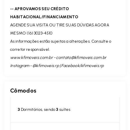
-- APROVAMOS SEU CRÉDITO
HABITACIONAL/FINANCIAMENTO
AGENDE SUA VISITA OU TIRE SUAS DÚVIDAS AGORA
MESMO (16) 3023-4510
As informações estão sujeitas a alterações. Consulte o
corretor responsável.
www.kfimoveis.com.br -
contato@kfimoveis.com.br
Instagram - @kfimoveis.rp | Facebook/kfimoveis.rp
Cômodos
3
Dormitórios, sendo
3
suítes