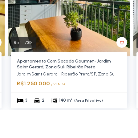
Ref.:
17318
Apartamento Com Sacada Gourmet- Jardim
Saint Gerard, Zona Sul- Ribeirão Preto
Jardim Saint Gerard - Ribeirão Preto/SP, Zona Sul
R$1.250.000
/ 
VENDA
3
2
140 m²
(
Área Privativa
)