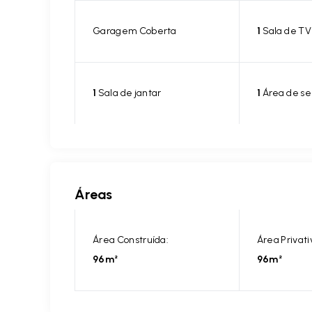
Garagem Coberta
1
Sala de TV
1
Sala de jantar
1
Área de se
Áreas
Área Construída:
Área Privati
96m²
96m²