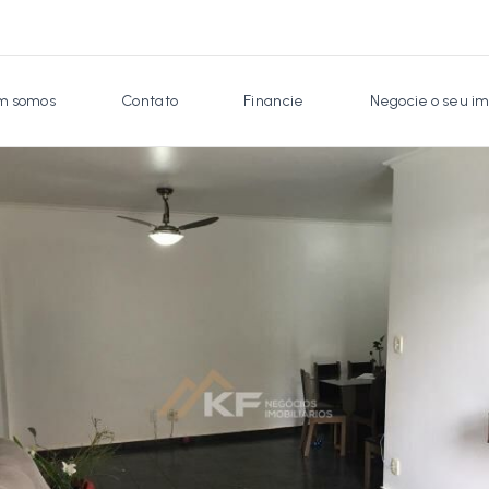
 somos
Contato
Financie
Negocie o seu im