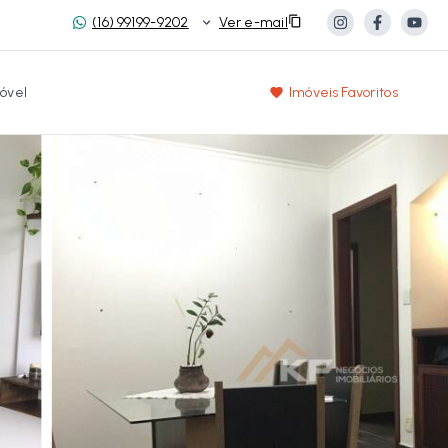
(16) 99199-9202
Ver e-mail
óvel
Imóveis Favoritos