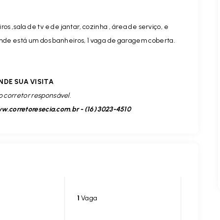
 ,sala de tv e de jantar, cozinha , área de serviço, e
nde está um dos banheiros, 1 vaga de garagem coberta.
NDE SUA VISITA
o corretor responsável.
.corretoresecia.com.br - (16) 3023-4510
1
Vaga