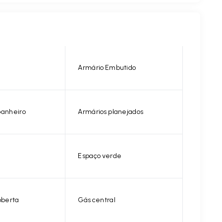
Armário Embutido
banheiro
Armários planejados
Espaço verde
berta
Gás central