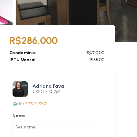
R$286.000
Condomínio
R$700,00
IPTU Mensal
R$55,00
Adriana Fava
CRECI -
101264
(16) 9 9199-9202
Nome