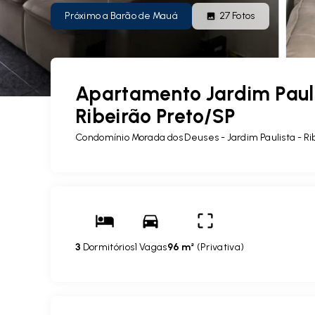
Próximo a Barão de Mauá
27
Fotos
Apartamento Jardim Pauli
Ribeirão Preto/SP
Condomínio Morada dos Deuses -
Jardim Paulista - R
3
Dormitórios
1 Vagas
96 m²
(
Privativa
)