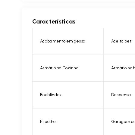
Características
Acabamento em gesso
Aceita pet
Armário na Cozinha
Armário no 
Box blindex
Despensa
Espelhos
Garagem co