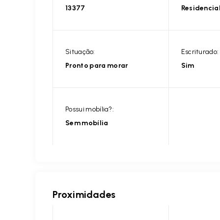
13377
Residencia
Situação:
Escriturado:
Pronto para morar
Sim
Possui mobília?:
Sem mobília
Proximidades