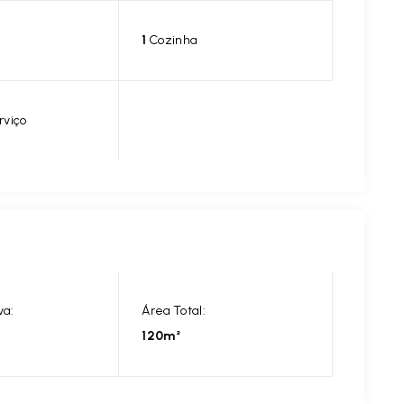
1
Cozinha
rviço
va:
Área Total:
120m²