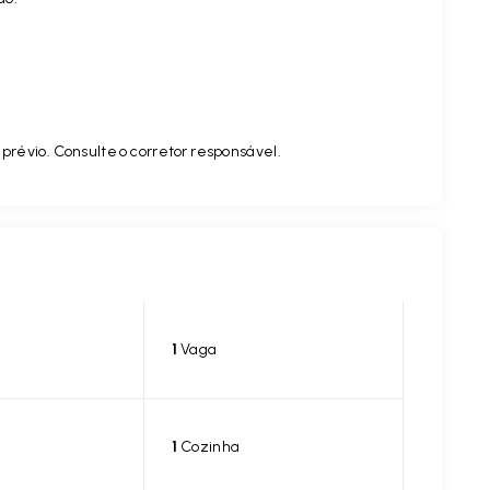
prévio. Consulte o corretor responsável.
1
Vaga
1
Cozinha