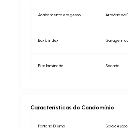
Acabamento em gesso
Armário na 
Box blindex
Garagem co
Piso laminado
Sacada
Características do Condomínio
Portaria Diurna
Sala de jogo