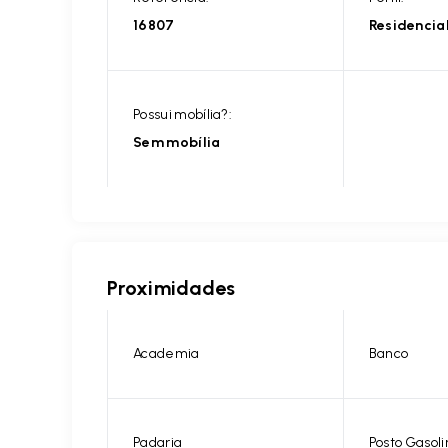
16807
Residencia
Possui mobília?:
Sem mobília
Proximidades
Academia
Banco
Padaria
Posto Gasoli