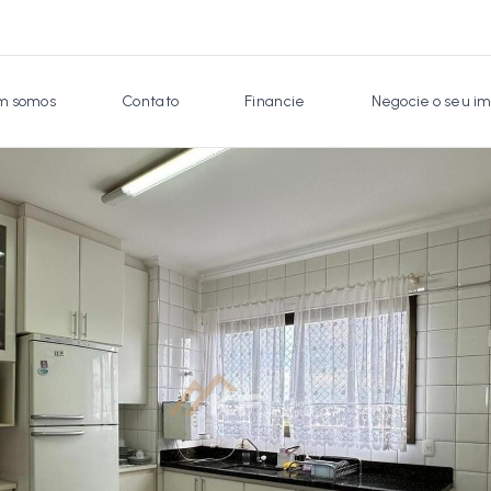
 somos
Contato
Financie
Negocie o seu im