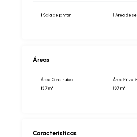
1
Sala de jantar
1
Área de se
Áreas
Área Construída:
Área Privati
137m²
137m²
Características