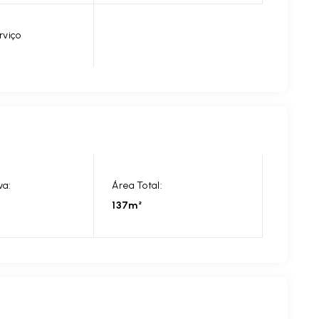
rviço
va:
Área Total:
137m²