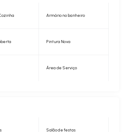
Cozinha
Armário no banheiro
berta
Pintura Nova
Área de Serviço
s
Salão de festas