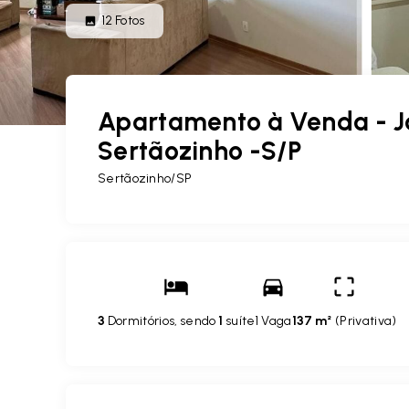
12
Fotos
Apartamento à Venda - J
Sertãozinho -S/P
Sertãozinho/SP
3
Dormitórios, sendo
1
suíte
1 Vaga
137 m²
(
Privativa
)