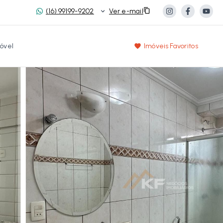
(16) 99199-9202
Ver e-mail
óvel
Imóveis Favoritos