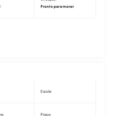
l
Pronto para morar
Escola
na
Praça