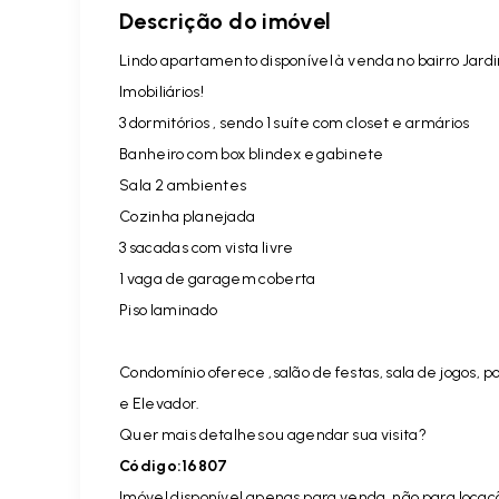
Descrição do imóvel
Lindo apartamento disponível à venda no bairro Jard
Imobiliários!
3 dormitórios , sendo 1 suíte com closet e armários
Banheiro com box blindex e gabinete
Sala 2 ambientes
Cozinha planejada
3 sacadas com vista livre
1 vaga de garagem coberta
Piso laminado
Condomínio oferece ,salão de festas, sala de jogos,
e Elevador.
Quer mais detalhes ou agendar sua visita?
Código:16807
Imóvel disponível apenas para venda, não para locaç