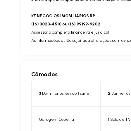
KF NEGÓCIOS IMOBILIÁRIOS RP
(16) 3023-4510 ou (16) 99199-9202
Assessoria completa financeira e jurídica!
As informações estão sujeitas a alterações sem aviso 
Cômodos
3
Dormitórios, sendo
1
suíte
2
Banheiros
Garagem Coberta
1
Sala de TV