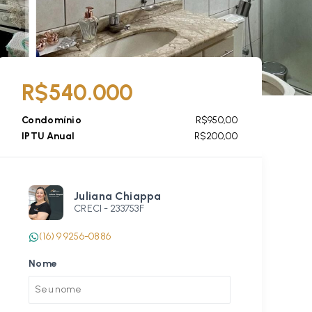
R$540.000
Condomínio
R$950,00
IPTU Anual
R$200,00
Juliana Chiappa
CRECI -
233753F
(16) 9 9256-0886
Nome