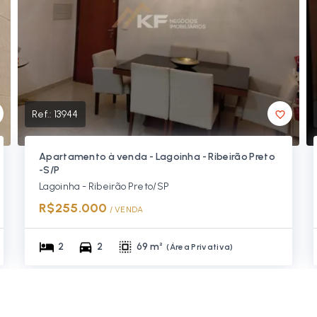
Ref.:
13944
Apartamento à venda - Lagoinha - Ribeirão Preto
-S/P
Lagoinha - Ribeirão Preto/SP
R$255.000
/ 
VENDA
2
2
69 m²
(
Área Privativa
)