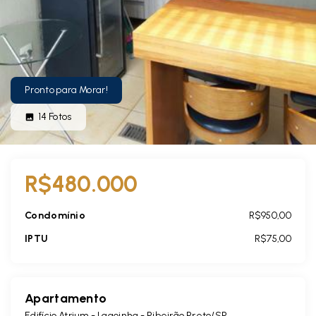
Pronto para Morar!
14
Fotos
R$480.000
Condomínio
R$950,00
IPTU
R$75,00
Apartamento
Edifício Atrium -
Lagoinha - Ribeirão Preto/SP