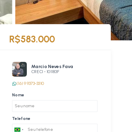
R$583.000
Marcio Neves Fava
CRECI -
101183F
(16) 9 9373-3310
Nome
Telefone