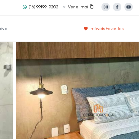
(16) 99199-9202
Ver e-mail
óvel
Imóveis Favoritos