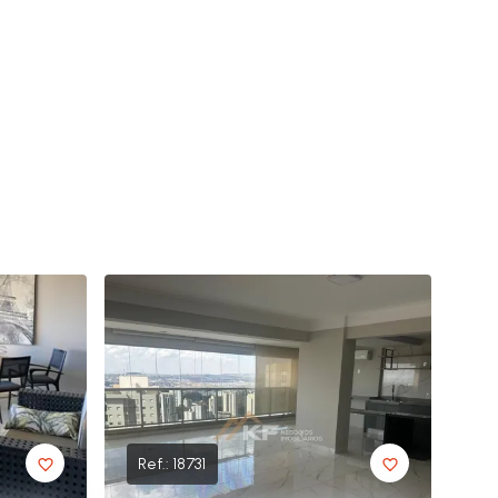
Ref.:
18731