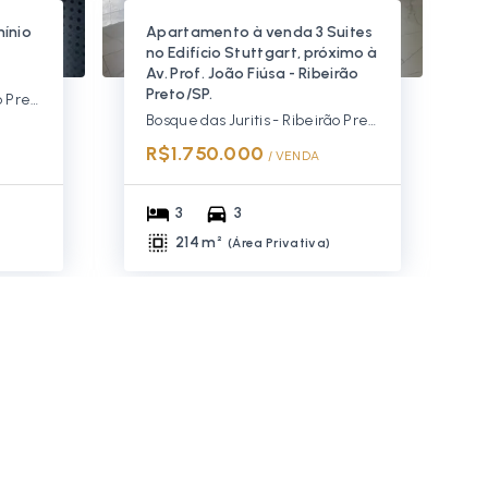
ínio
Apartamento à venda 3 Suites
no Edifício Stuttgart, próximo à
Av. Prof. João Fiúsa - Ribeirão
Preto/SP.
Bosque das Juritis - Ribeirão Preto/SP, Zona Sul
Bosque das Juritis - Ribeirão Preto/SP, Zona Sul
R$1.750.000
/ 
VENDA
3
3
214 m²
(
Área Privativa
)