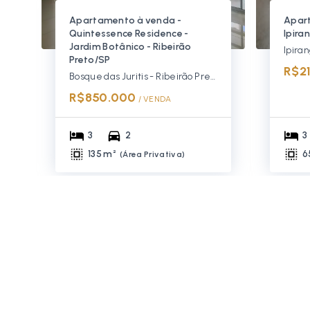
Apartamento à venda -
Apar
Quintessence Residence -
Ipira
Jardim Botânico - Ribeirão
Ipira
Preto/SP
R$2
Bosque das Juritis - Ribeirão Preto/SP, Zona Sul
R$850.000
/ 
VENDA
3
2
3
135 m²
6
(
Área Privativa
)