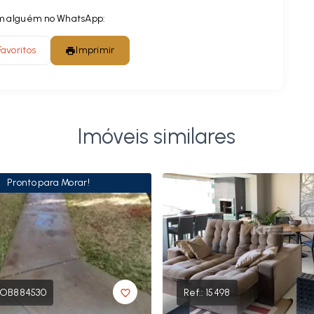
com alguém no WhatsApp:
Favoritos
Imprimir
Imóveis similares
Pronto para Morar!
OB884530
Ref.:
15498