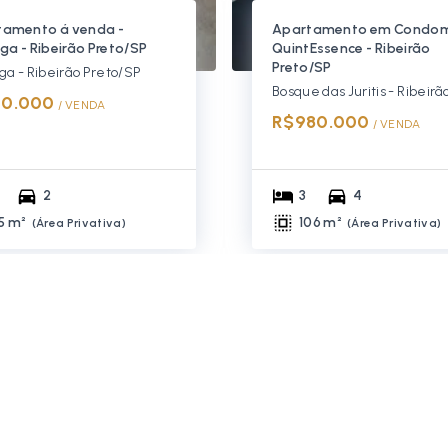
tamento á venda -
Apartamento em Condom
nga - Ribeirão Preto/SP
QuintEssence - Ribeirão
Preto/SP
nga - Ribeirão Preto/SP
10.000
/ 
VENDA
R$980.000
/ 
VENDA
2
3
4
5 m²
106 m²
(
Área Privativa
)
(
Área Privativa
)