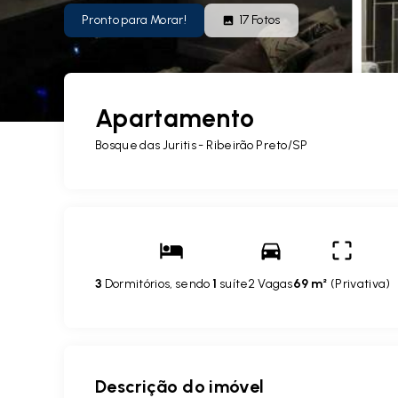
Pronto para Morar!
17
Fotos
Apartamento
Bosque das Juritis - Ribeirão Preto/SP
3
Dormitórios, sendo
1
suíte
2 Vagas
69 m²
(
Privativa
)
Descrição do imóvel