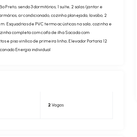
Preto, sendo 3 dormitórios, 1 suíte, 2 salas (jantar e
armários, ar condicionado, cozinha planejada, lavabo, 2
m. Esquadrias de PVC termo acústicas na sala, cozinha e
ozinha completa com coifa de ilha Sacada com
e piso vinílico de primeira linha, Elevador Portaria 12
canado Energia individual
2
Vagas