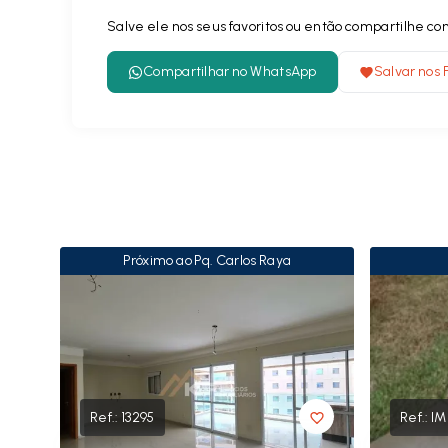
Salve ele nos seus favoritos ou então compartilhe 
Compartilhar no WhatsApp
Salvar nos 
Próximo ao Pq. Carlos Raya
Ref.:
13295
Ref.:
IM