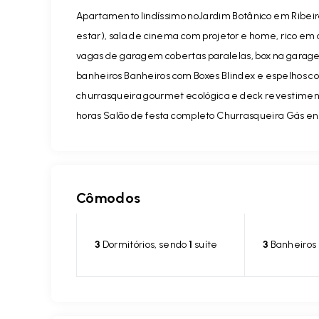
Apartamento lindíssimo noJardim Botânico em Ribeirão 
estar), sala de cinema com projetor e home, rico em 
vagas de garagem cobertas paralelas, box na garage
banheiros Banheiros com Boxes Blindex e espelhos c
churrasqueira gourmet ecológica e deck revestimentos 
horas Salão de festa completo Churrasqueira Gás en
Cômodos
3
Dormitórios, sendo
1
suíte
3
Banheiros