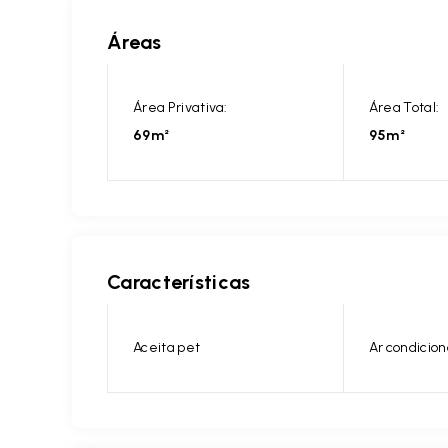
Áreas
Área Privativa:
Área Total:
69m²
95m²
Características
Aceita pet
Ar condicion