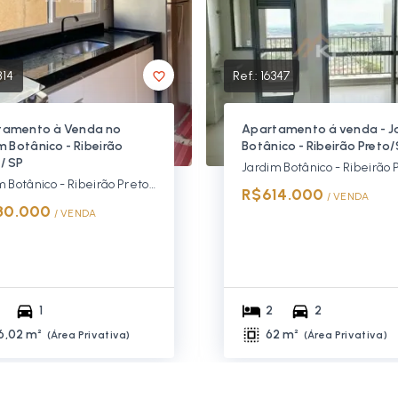
814
Ref.:
16347
tamento à Venda no
Apartamento á venda - J
m Botânico - Ribeirão
Botânico - Ribeirão Preto
 / SP
Jardim Botânico - Ribeirão Preto/SP, Zona Sul
R$614.000
/ 
VENDA
80.000
/ 
VENDA
1
2
2
6,02 m²
62 m²
(
Área Privativa
)
(
Área Privativa
)