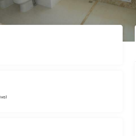
P
iva
)