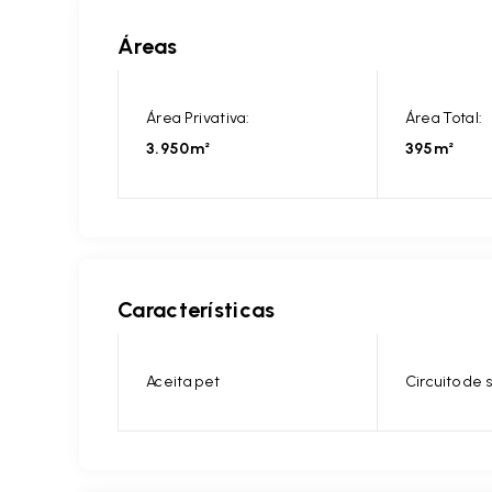
Áreas
Área Privativa:
Área Total:
3.950m²
395m²
Características
Aceita pet
Circuito de