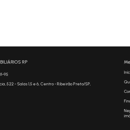
ILIÁRIOS RP
Me
Iní
01-95
Qu
, 522 - Salas 1,5 e 6, Centro - Ribeirão Preto/SP,
Co
Fin
Neg
im