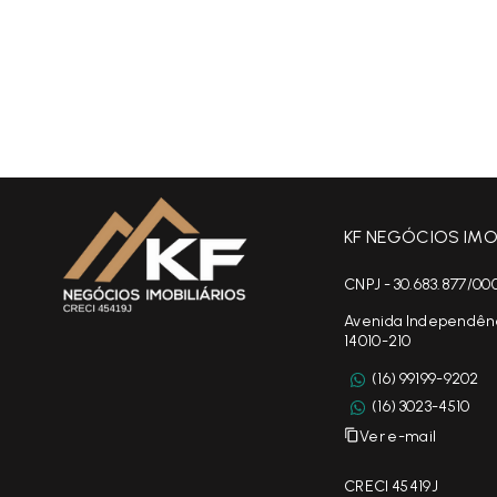
KF NEGÓCIOS IMOB
CNPJ - 30.683.877/00
Avenida Independência
14010-210
(16) 99199-9202
(16) 3023-4510
Ver e-mail
CRECI 45419J