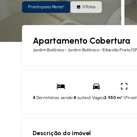
Pronto para Morar!
11
Fotos
Apartamento Cobertura
Jardim Botânico -
Jardim Botânico - Ribeirão Preto/S
4
Dormitórios, sendo
4
suítes
5 Vagas
3.950 m²
(
Privat
Descrição do imóvel