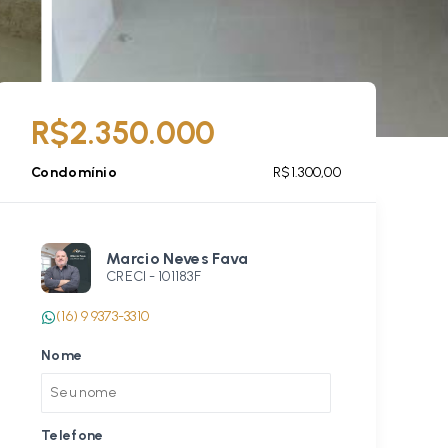
R$2.350.000
Condomínio
R$1.300,00
Marcio Neves Fava
CRECI -
101183F
(16) 9 9373-3310
Nome
Telefone