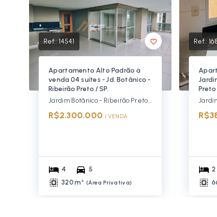
Ref.:
14541
Ref.:
16
Apartamento Alto Padrão à
Apar
venda 04 suítes - Jd. Botânico -
Jardi
Ribeirão Preto / SP.
Preto
Jardim Botânico - Ribeirão Preto/SP
R$2.300.000
R$3
/ 
VENDA
4
5
2
320 m²
6
(
Área Privativa
)