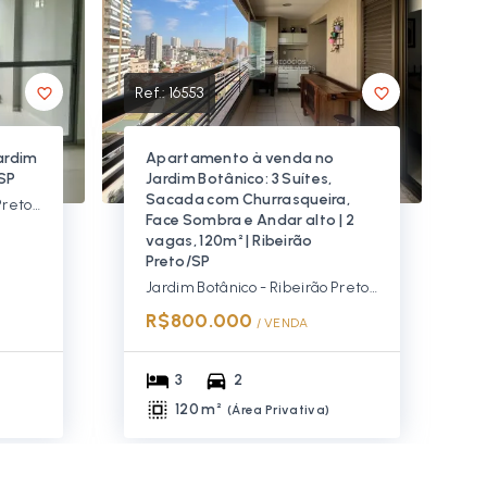
Ref.:
16553
ardim
Apartamento à venda no
/SP
Jardim Botânico: 3 Suítes,
Sacada com Churrasqueira,
Jardim Botânico - Ribeirão Preto/SP, Zona Sul
Face Sombra e Andar alto | 2
vagas, 120m² | Ribeirão
Preto/SP
Jardim Botânico - Ribeirão Preto/SP, Zona Sul
R$800.000
/ 
VENDA
3
2
120 m²
(
Área Privativa
)