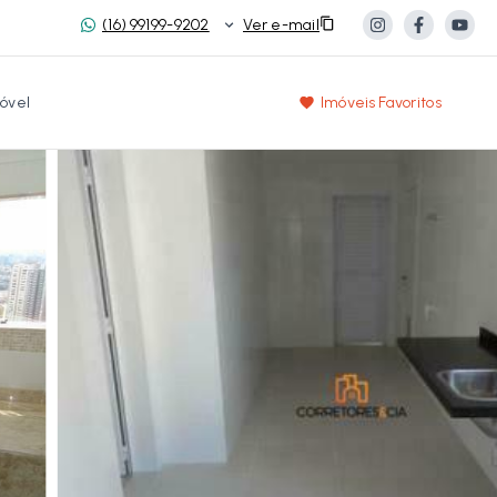
(16) 99199-9202
Ver e-mail
óvel
Imóveis Favoritos