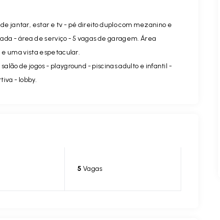
s de jantar, estar e tv - pé direito duplo com mezanino e
ada - área de serviço - 5 vagas de garagem. Área
 e uma vista espetacular.
salão de jogos - playground - piscinas adulto e infantil -
tiva - lobby.
5
Vagas