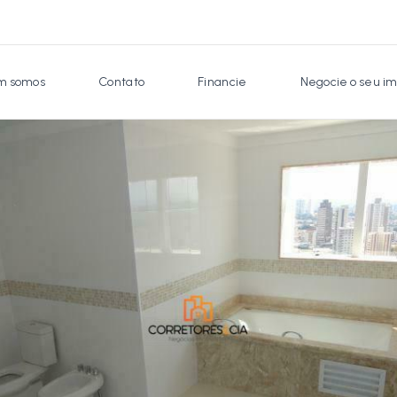
 somos
Contato
Financie
Negocie o seu im