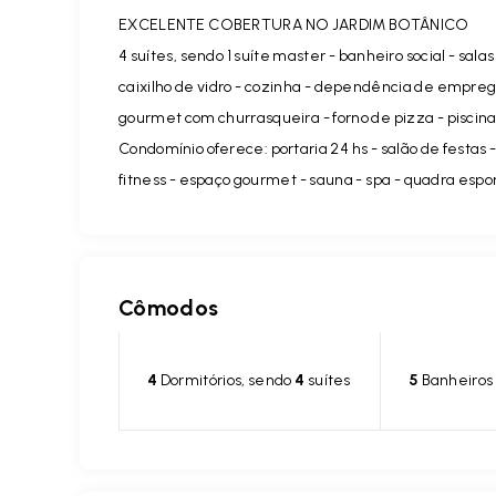
EXCELENTE COBERTURA NO JARDIM BOTÂNICO
4 suítes, sendo 1 suíte master - banheiro social - sala
caixilho de vidro - cozinha - dependência de empreg
gourmet com churrasqueira - forno de pizza - piscina
Condomínio oferece: portaria 24 hs - salão de festas - 
fitness - espaço gourmet - sauna - spa - quadra espor
Cômodos
4
Dormitórios, sendo
4
suítes
5
Banheiros