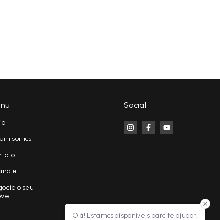
nu
Social
cio
em somos
ntato
ancie
ocie o seu
óvel
Olá! Estamos disponíveis para te ajudar.