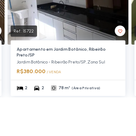
Ref.:
15722
Apartamento em Jardim Botânico, Ribeirão
Preto/SP
Jardim Botânico - Ribeirão Preto/SP, Zona Sul
R$380.000
/ 
VENDA
2
2
78 m²
(
Área Privativa
)