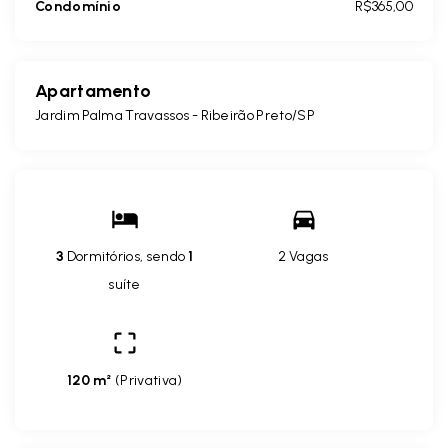
Condomínio
R$365,00
Apartamento
Jardim Palma Travassos - Ribeirão Preto/SP
3
Dormitórios, sendo
1
2 Vagas
suíte
120 m²
(
Privativa
)