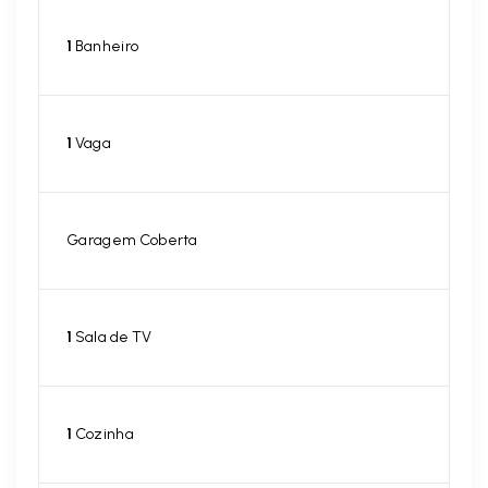
1
Banheiro
1
Vaga
Garagem Coberta
1
Sala de TV
1
Cozinha