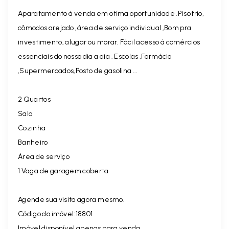
Aparatamento á venda em otima oportunidade .Piso frio,
cômodos arejado ,área de serviço individual ,Bom pra
investimento, alugar ou morar. Fácil acesso á comércios
essenciais do nosso dia a dia . Escolas ,Farmácia
,Supermercados,Posto de gasolina ...
2 Quartos
Sala
Cozinha
Banheiro
Área de serviço
1 Vaga de garagem coberta
Agende sua visita agora mesmo.
Código do imóvel:18801
Imóvel disponível apenas para venda.