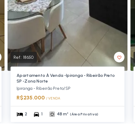
Ref.:
18650
Apartamento À Venda -Ipiranga - Ribeirão Preto
SP -Zona Norte
Ipiranga - Ribeirão Preto/SP
R$235.000
/ 
VENDA
2
1
48 m²
(
Área Privativa
)