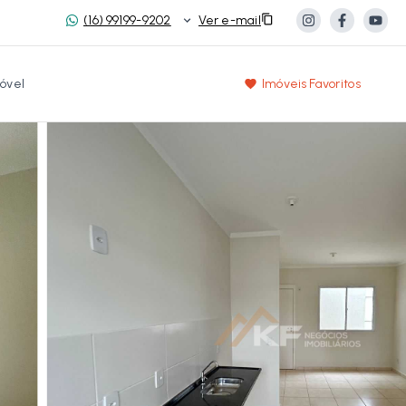
(16) 99199-9202
Ver e-mail
óvel
Imóveis Favoritos