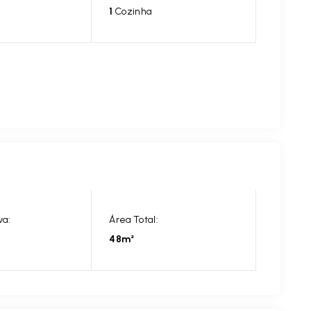
1
Cozinha
va:
Área Total:
48m²