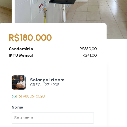
R$180.000
Condomínio
R$550,00
IPTU Mensal
R$41,00
Solange Izidoro
CRECI -
271490F
(16) 98805-6020
Nome