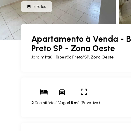
15
Fotos
Apartamento à Venda - Bai
Preto SP - Zona Oeste
Jardim Itaú - Ribeirão Preto/SP, Zona Oeste
2
Dormitórios
1 Vaga
48 m²
(
Privativa
)