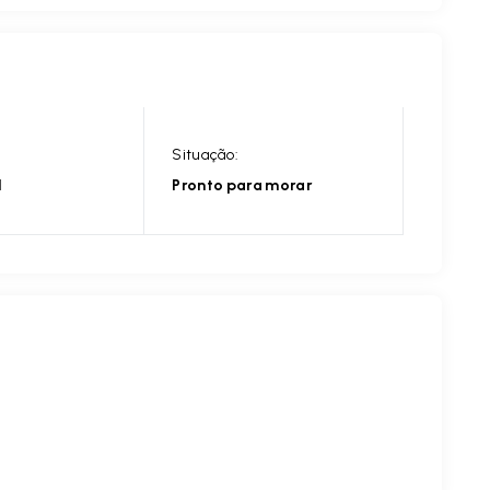
Situação:
l
Pronto para morar