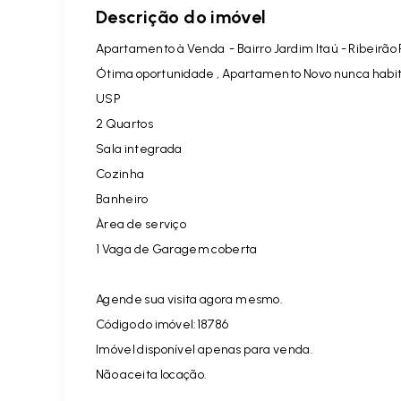
Descrição do imóvel
Apartamento à Venda - Bairro Jardim Itaú - Ribeirão
Ótima oportunidade , Apartamento Novo nunca habita
USP
2 Quartos
Sala integrada
Cozinha
Banheiro
Àrea de serviço
1 Vaga de Garagem coberta
Agende sua visita agora mesmo.
Código do imóvel:18786
Imóvel disponível apenas para venda.
Não aceita locação.