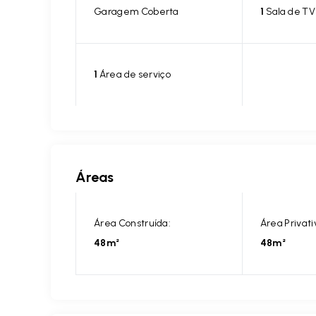
Garagem Coberta
1
Sala de TV
1
Área de serviço
Áreas
Área Construída:
Área Privati
48m²
48m²