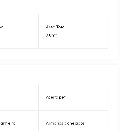
va:
Área Total:
70m²
Aceita pet
banheiro
Armários planejados