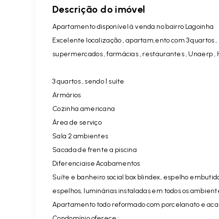
Descrição do imóvel
Apartamento disponível à venda no bairro Lagoinha
Excelente localização , apartam,ento com 3 quartos , s
supermercados , farmácias , restaurantes , Unaerp ,
3 quartos , sendo 1 suíte
Armários
Cozinha americana
Área de serviço
Sala 2 ambientes
Sacada de frente a piscina
Diferenciaise Acabamentos
Suíte e banheiro social box blindex, espelho embutid
espelhos, luminárias instaladas em todos os ambient
Apartamento todo reformado com porcelanato e ac
Condomínio oferece :