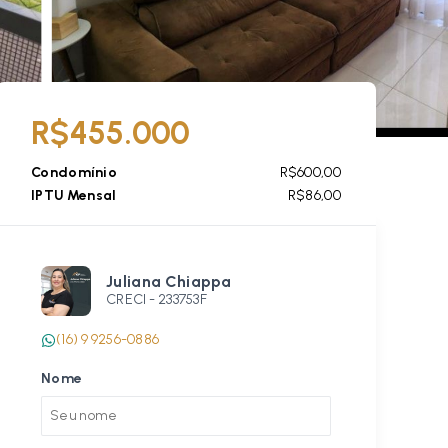
R$455.000
Condomínio
R$600,00
IPTU Mensal
R$86,00
Juliana Chiappa
CRECI -
233753F
(16) 9 9256-0886
Nome