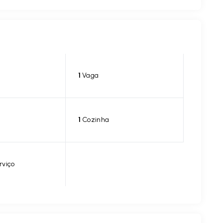
1
Vaga
1
Cozinha
rviço