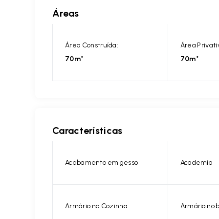
Áreas
Área Construída:
Área Privati
70m²
70m²
Características
Acabamento em gesso
Academia
Armário na Cozinha
Armário no 