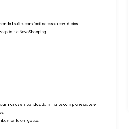
endo 1 suíte, com fácil acesso a comércios ,
 Hospitais e NovoShopping
o, armários embutidos, dormitórios com planejados e
es.
anbamento em gesso.