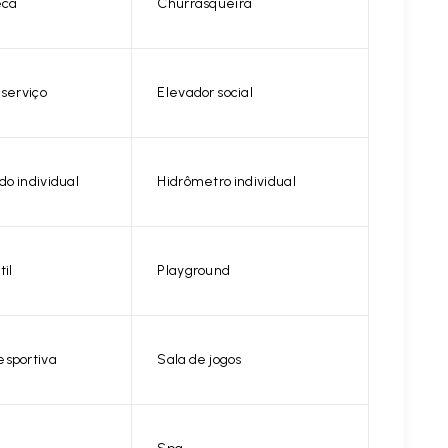
eca
Churrasqueira
 serviço
Elevador social
o individual
Hidrômetro individual
til
Playground
esportiva
Sala de jogos