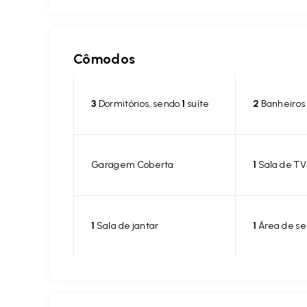
Cômodos
3
Dormitórios, sendo
1
suíte
2
Banheiros
Garagem Coberta
1
Sala de TV
1
Sala de jantar
1
Área de se