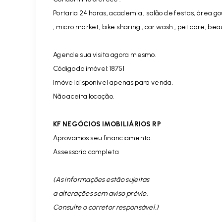
Portaria 24 horas, academia , salão de festas, área 
, micro market, bike sharing , car wash , pet care, be
Agende sua visita agora mesmo.
Código do imóvel:18751
Imóvel disponível apenas para venda.
Não aceita locação.
KF NEGÓCIOS IMOBILIÁRIOS RP
Aprovamos seu financiamento.
Assessoria completa
(As informações estão sujeitas
a alterações sem aviso prévio.
Consulte o corretor responsável. )