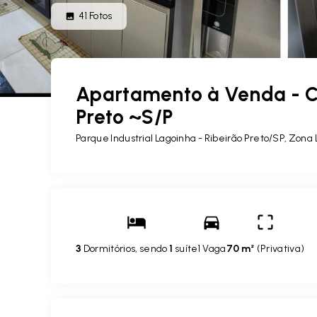
41
Fotos
Apartamento à Venda - Co
Preto ~S/P
Parque Industrial Lagoinha - Ribeirão Preto/SP, Zona
3
Dormitórios, sendo
1
suíte
1 Vaga
70 m²
(
Privativa
)