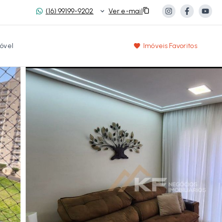
(16) 99199-9202
Ver e-mail
óvel
Imóveis Favoritos