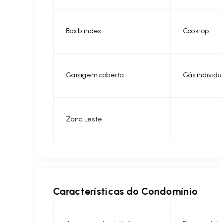
Box blindex
Cooktop
Garagem coberta
Gás individu
Zona Leste
Características do Condomínio