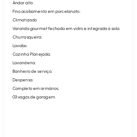
• Andar alto
• Fino acabamento em porcelanato;
• Climatizado
• Varanda gourmet fechada em vidro e integrada a sala;
• Churrasqueira;
• Lavabo;
• Cozinha Planejada;
• Lavanderia;
• Banheiro de serviço;
• Despensa;
• Completo em armários;
• 03 vagas de garagem.