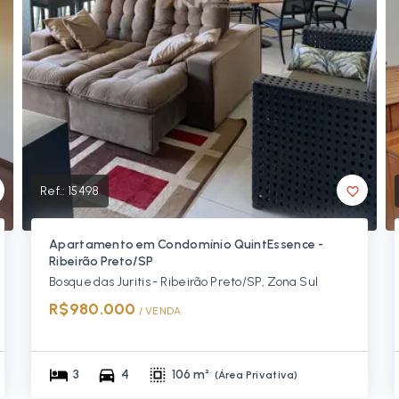
Ref.:
15498
Apartamento em Condomínio QuintEssence -
Ribeirão Preto/SP
Bosque das Juritis - Ribeirão Preto/SP, Zona Sul
R$980.000
/ 
VENDA
3
4
106 m²
(
Área Privativa
)