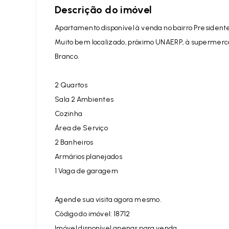
Descrição do imóvel
Apartamento disponível à venda no bairro President
Muito bem localizado, próximo UNAERP, à supermerca
Branco.
2 Quartos
Sala 2 Ambientes
Cozinha
Área de Serviço
2 Banheiros
Armários planejados
1 Vaga de garagem
Agende sua visita agora mesmo.
Código do imóvel: 18712
Imóvel disponível apenas para venda.