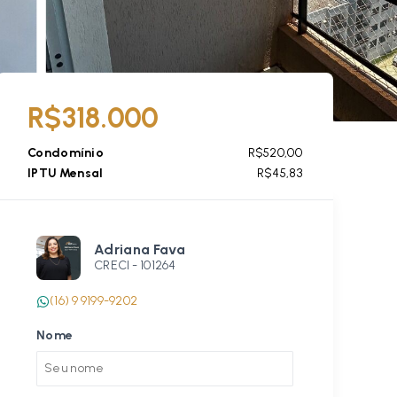
R$318.000
Condomínio
R$520,00
IPTU Mensal
R$45,83
Adriana Fava
CRECI -
101264
(16) 9 9199-9202
Nome