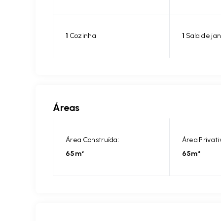
1
Cozinha
1
Sala de jan
Áreas
Área Construída:
Área Privati
65m²
65m²