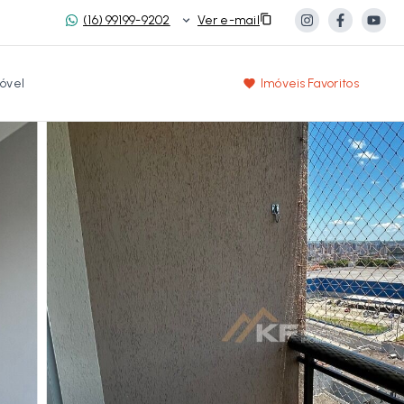
(16) 99199-9202
Ver e-mail
óvel
Imóveis Favoritos