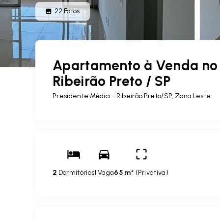
22
Fotos
Apartamento à Venda no P
Ribeirão Preto / SP
Presidente Médici - Ribeirão Preto/SP, Zona Leste
2
Dormitórios
1 Vaga
65 m²
(
Privativa
)