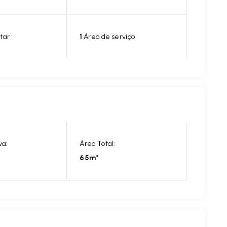
tar
1
Área de serviço
va:
Área Total:
65m²