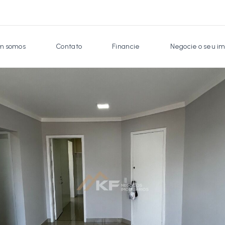
 somos
Contato
Financie
Negocie o seu im