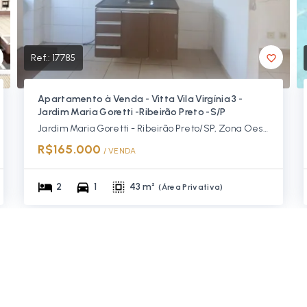
Ref.:
17785
Apartamento à Venda - Vitta Vila Virgínia 3 -
Jardim Maria Goretti -Ribeirão Preto -S/P
Jardim Maria Goretti - Ribeirão Preto/SP, Zona Oeste
R$165.000
/ 
VENDA
2
1
43 m²
(
Área Privativa
)