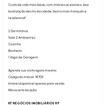
C
usto de vida mais baixo, com imóveis acessíveis, boa
localização dentro da cidade, bairro mais tranquilo e
residencial!
2 Dormitórios
Sala 2 Ambientes
Cozinha
Banheiro
1 Vaga de Garagem
Agende sua visita agora mesmo.
Código do imóvel: 18703
Imóvel disponível apenas para venda.
Não aceita locação.
KF NEGÓCIOS IMOBILIÁRIOS RP