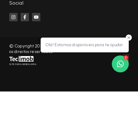
Social
Olá! Estamos disponíveis para te ajudar.
© Copyright 2026 - KF NEGÓCIOS IMOBILIÁRIOS RP - Todos
os direitos reservados
1
SITE PARA IMOBILIARIA
Início
Histórico
Favoritos