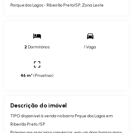
Parque dos Lagos - Ribeirão Preto/SP, Zona Leste
2
Dormitórios
1 Vaga
46 m²
(
Privativa
)
Descrição do imóvel
TIPO disponível à venda no bairro Prque dos Lagos em
Ribeirão Preto /SP
Próximo aos principais comércios, em um doas bairros mais