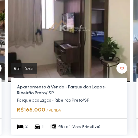
Ref.:
16765
Apartamento á Venda - Parque dos Lagos-
Ribeirão Preto/ SP
Parque dos Lagos - Ribeirão Preto/SP
R$165.000
/ 
VENDA
2
1
48 m²
(
Área Privativa
)