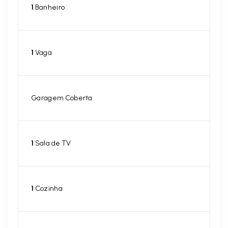
1
Banheiro
1
Vaga
Garagem Coberta
1
Sala de TV
1
Cozinha