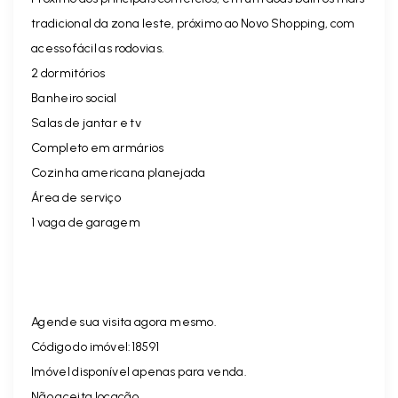
tradicional da zona leste, próximo ao Novo Shopping, com
acesso fácil as rodovias.
2 dormitórios
Banheiro social
Salas de jantar e tv
Completo em armários
Cozinha americana planejada
Área de serviço
1 vaga de garagem
Agende sua visita agora mesmo.
Código do imóvel:18591
Imóvel disponível apenas para venda.
Não aceita locação.