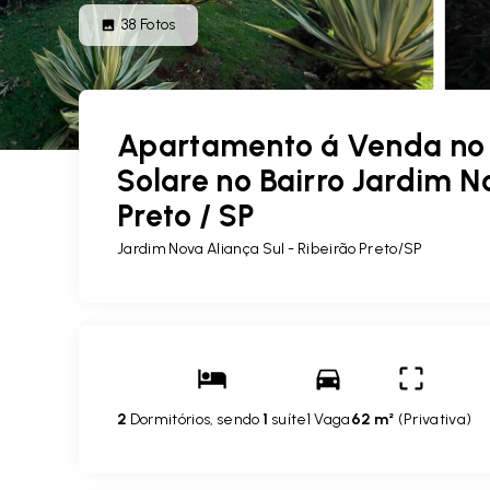
38
Fotos
Apartamento á Venda no
Solare no Bairro Jardim No
Preto / SP
Jardim Nova Aliança Sul - Ribeirão Preto/SP
2
Dormitórios, sendo
1
suíte
1 Vaga
62 m²
(
Privativa
)