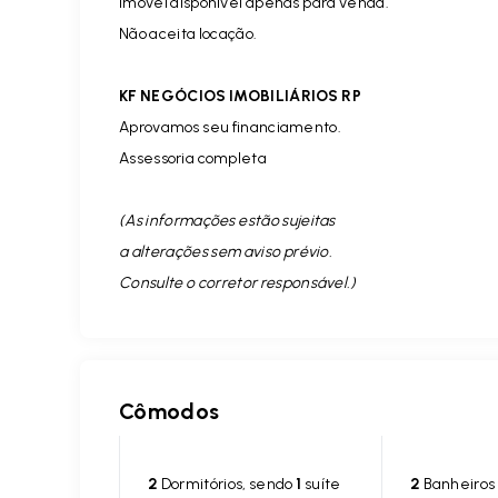
Imóvel disponível apenas para venda.
Não aceita locação.
KF NEGÓCIOS IMOBILIÁRIOS RP
Aprovamos seu financiamento.
Assessoria completa
(As informações estão sujeitas
a alterações sem aviso prévio.
Consulte o corretor responsável. )
Cômodos
2
Dormitórios, sendo
1
suíte
2
Banheiros