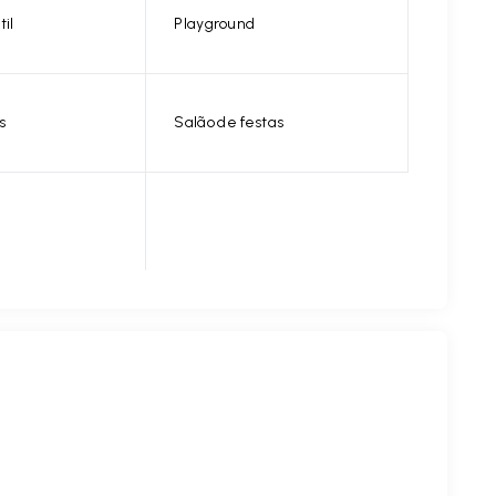
til
Playground
s
Salão de festas