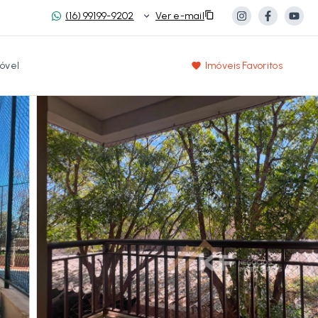
(16) 99199-9202
Ver e-mail
óvel
Imóveis Favoritos