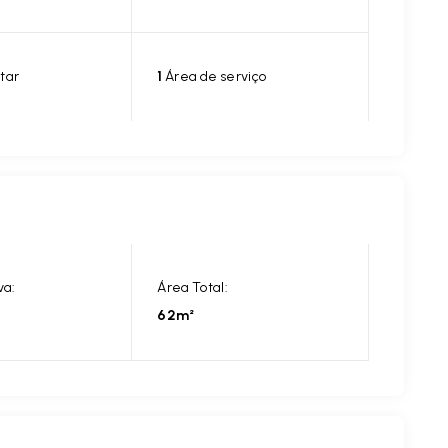
tar
1
Área de serviço
va:
Área Total:
62m²