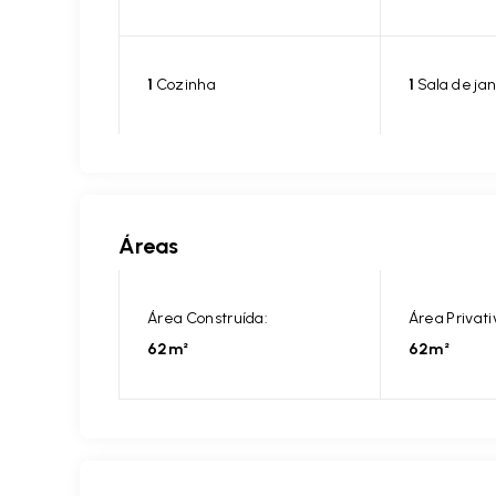
1
Cozinha
1
Sala de jan
Áreas
Área Construída:
Área Privati
62m²
62m²