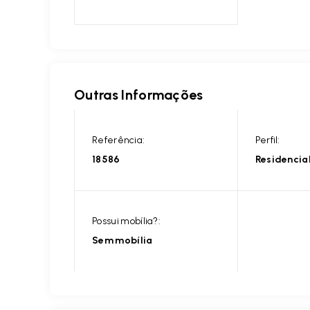
Outras Informações
Referência:
Perfil:
18586
Residencia
Possui mobília?:
Sem mobília