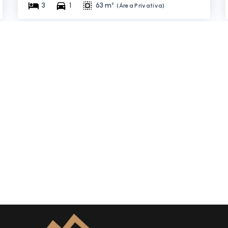
3
1
63 m²
(
Área Privativa
)