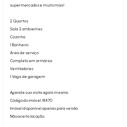
supermercados e muito mais!
2 Quartos
Sala 2 ambientes
Cozinha
1 Banheiro
Área de serviço
Completo em armários
Ventiladores
1 Vaga de garagem
Agende sua visita agora mesmo.
Código do imóvel:18470
Imóvel disponível apenas para venda.
Não aceita locação.