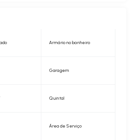
nado
Armário no banheiro
Garagem
V
Quintal
Área de Serviço