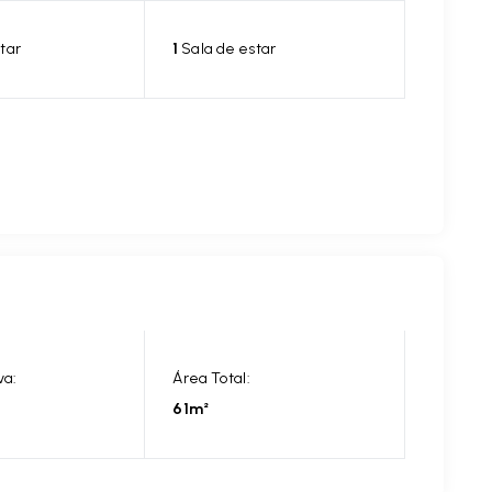
tar
1
Sala de estar
va:
Área Total:
61m²