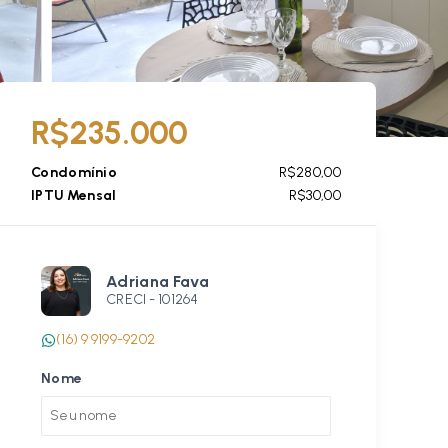
R$235.000
Condomínio
R$280,00
IPTU Mensal
R$30,00
Adriana Fava
CRECI -
101264
(16) 9 9199-9202
Nome