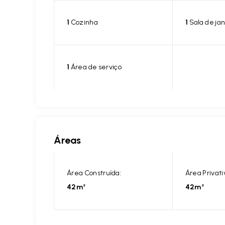
1
Cozinha
1
Sala de jan
1
Área de serviço
Áreas
Área Construída:
Área Privati
42m²
42m²