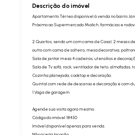
Descrição do imóvel
Apartamento Térreo disponível à venda no bairro Ja
Próximo ao Supermercado Mialich, farmácias e rodov
2 Quartos, sendo um com cama de Casal, 2 mesas deco
outro com cama de solteiro, mesa decorativa, poltrona
Sala de jantar mesa 4 cadeiras, utensílios e decoraçã
Sala de Tv sofá, rack, ventilador de teto, almofadas, 
Cozinha planejada, cooktop e decoração.
Quintal com rede de descanso e decoração e com du
1 Vaga de garagem
Agende sua visita agora mesmo.
Código do imóvel:18450
Imóvel disponível apenas para venda.
Não aceita locação.