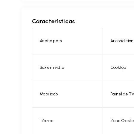
Características
Aceita pets
Ar condicio
Box em vidro
Cooktop
Mobiliado
Painel de T
Térreo
Zona Oeste