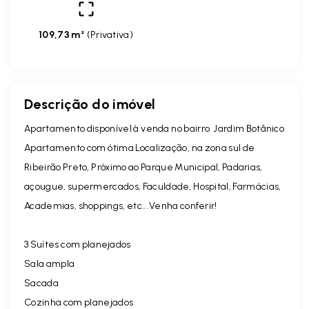
109,73 m²
(
Privativa
)
Descrição do imóvel
Apartamento disponível à venda no bairro Jardim Botânico
Apartamento com ótima Localização, na zona sul de
Ribeirão Preto, Próximo ao Parque Municipal, Padarias,
açougue, supermercados, Faculdade, Hospital, Farmácias,
Academias, shoppings, etc...Venha conferir!
3 Suítes com planejados
Sala ampla
Sacada
Cozinha com planejados