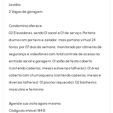
Lavabo
2 Vagas de garagem
Condomínio oferece :
02 Elevadores, sendo 01 social e 01 de serviço; Portaria
diurna com porteiro e zelador, mais portaria virtual 24
horas, por 07 dias da semana, monitorado por câmeras de
segurança e videofones com total controle de acesso na
entrada social e garagem; 01 salão de festa coberto
(contendo cadeiras, mesas e diversos talheres); 01 área
coberta com churrasqueira (contendo cadeiras, mesas e
diversos talheres); 01 piscina (aquecida); 02 banheiros
masculino e feminino.
Agende sua visita agora mesmo.
Código do imóvel:18415