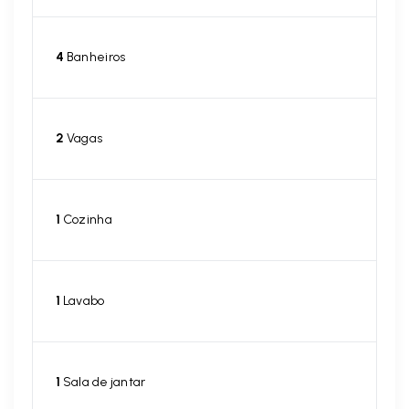
4
Banheiros
2
Vagas
1
Cozinha
1
Lavabo
1
Sala de jantar