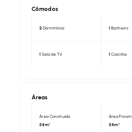
Cômodos
2
Dormitórios
1
Banheiro
1
Sala de TV
1
Cozinha
Áreas
Área Construída:
Área Privati
54m²
54m²