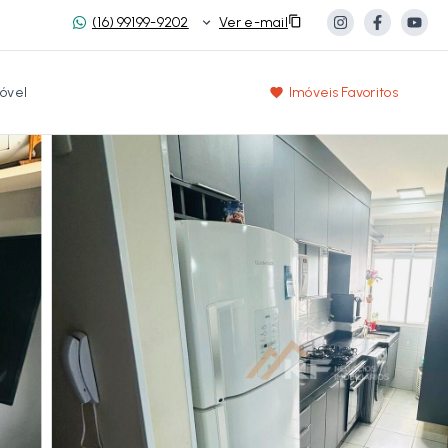
(16) 99199-9202
Ver e-mail
óvel
Imóveis Favoritos