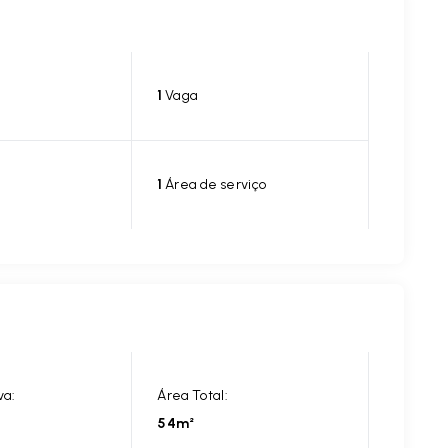
1
Vaga
1
Área de serviço
va:
Área Total:
54m²