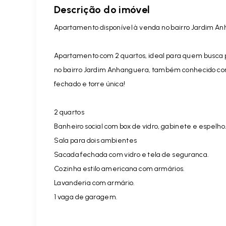
Descrição do imóvel
Apartamento disponível à venda no bairro Jardim A
Apartamento com 2 quartos, ideal para quem busca p
no bairro Jardim Anhanguera, também conhecido co
fechado e torre única!
2 quartos
⁠Banheiro social com box de vidro, gabinete e espelho
⁠Sala para dois ambientes
Sacada fechada com vidro e tela de seguranca.
Cozinha estilo americana com armários.
Lavanderia com armário.
1 vaga de garagem.