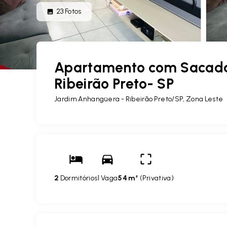
23
Fotos
Apartamento com Sacada
Ribeirão Preto- SP
Jardim Anhangüera - Ribeirão Preto/SP, Zona Leste
2
Dormitórios
1 Vaga
54 m²
(
Privativa
)