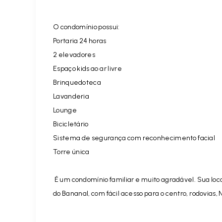
O condomínio possui:
Portaria 24 horas
2 elevadores
Espaço kids ao ar livre
Brinquedoteca
Lavanderia
Lounge
Bicicletário
Sistema de segurança com reconhecimento facial
Torre única
É um condomínio familiar e muito agradável. Sua loca
do Bananal, com fácil acesso para o centro, rodovias,