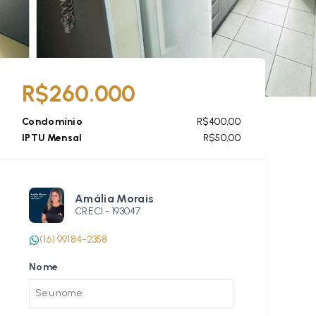
R$260.000
Condomínio
R$400,00
IPTU Mensal
R$50,00
Amália Morais
CRECI -
193047
(16) 99184-2358
Nome