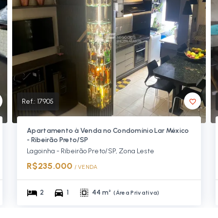
Ref.:
17905
Apartamento à Venda no Condomínio Lar México
- Ribeirão Preto/SP
Lagoinha - Ribeirão Preto/SP, Zona Leste
R$235.000
/ 
VENDA
2
1
44 m²
(
Área Privativa
)