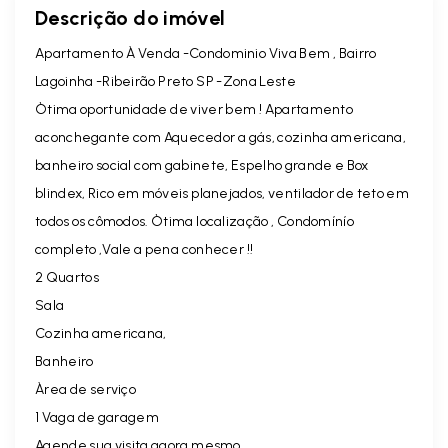
Descrição do imóvel
Apartamento À Venda -Condominio Viva Bem , Bairro
Lagoinha -Ribeirão Preto SP -Zona Leste
Òtima oportunidade de viver bem ! Apartamento
aconchegante com Aquecedor a gás, cozinha americana,
banheiro social com gabinete, Espelho grande e Box
blindex, Rico em móveis planejados, ventilador de teto em
todos os cômodos. Òtima localização , Condomínío
completo ,Vale a pena conhecer !!
2 Quartos
Sala
Cozinha americana,
Banheiro
Àrea de serviço
1 Vaga de garagem
Agende sua visita agora mesmo.