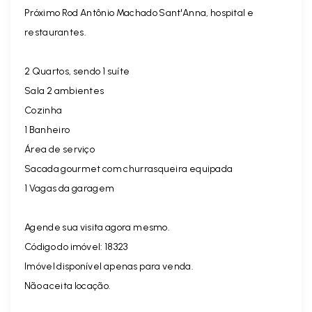
Próximo Rod Antônio Machado Sant'Anna, hospital e
restaurantes.
2 Quartos, sendo 1 suíte
Sala 2 ambientes
Cozinha
1 Banheiro
Área de serviço
Sacada gourmet com churrasqueira equipada
1 Vagas da garagem
Agende sua visita agora mesmo.
Código do imóvel: 18323
Imóvel disponível apenas para venda.
Não aceita locação.