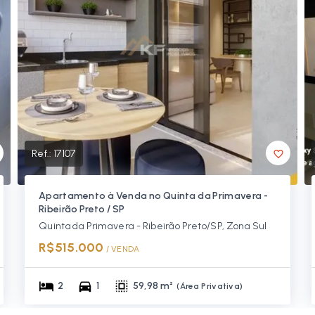
Ref.:
17107
Apartamento à Venda no Quinta da Primavera -
Ribeirão Preto / SP
Quinta da Primavera - Ribeirão Preto/SP, Zona Sul
R$515.000
/ 
VENDA
2
1
59,98 m²
(
Área Privativa
)