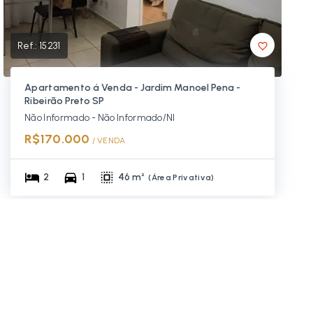
Ref.:
15231
Apartamento á Venda - Jardim Manoel Pena -
Ribeirão Preto SP
Não Informado - Não Informado/NI
R$170.000
/ 
VENDA
2
1
46 m²
(
Área Privativa
)