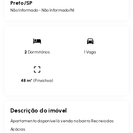
Preto/SP
Não Informado - Não Informado/NI
2
Dormitórios
1 Vaga
48 m²
(
Privativa
)
Descrição do imóvel
Apartamento disponível à venda no bairro Recreio das
Acácias.