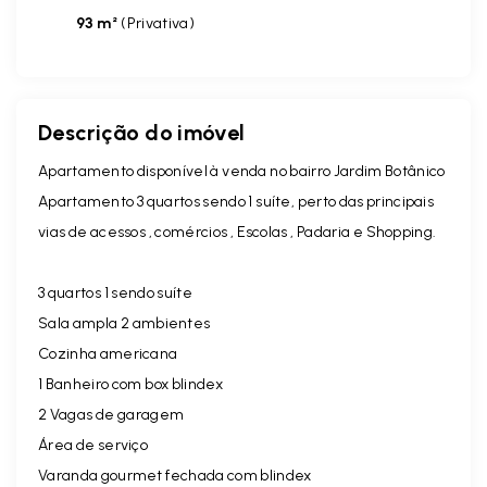
93 m²
(
Privativa
)
Descrição do imóvel
Apartamento disponível à venda no bairro Jardim Botânico
Apartamento 3 quartos sendo 1 suíte, perto das principais
vias de acessos , comércios , Escolas , Padaria e Shopping.
3 quartos 1 sendo suíte
Sala ampla 2 ambientes
Cozinha americana
1 Banheiro com box blindex
2 Vagas de garagem
Área de serviço
Varanda gourmet fechada com blindex