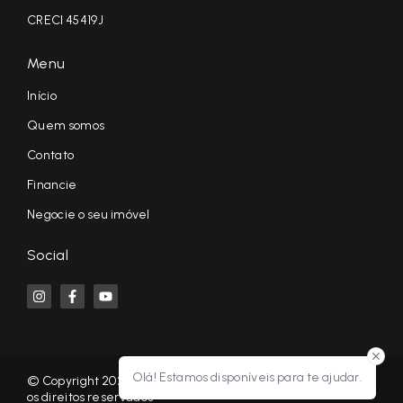
CRECI 45419J
Menu
Início
Quem somos
Contato
Financie
Negocie o seu imóvel
Social
Olá! Estamos disponíveis para te ajudar.
© Copyright 2026 - KF NEGÓCIOS IMOBILIÁRIOS RP - Todos
os direitos reservados