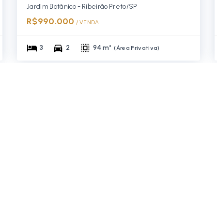
Jardim Botânico - Ribeirão Preto/SP
R$990.000
/ 
VENDA
3
2
94 m²
(
Área Privativa
)