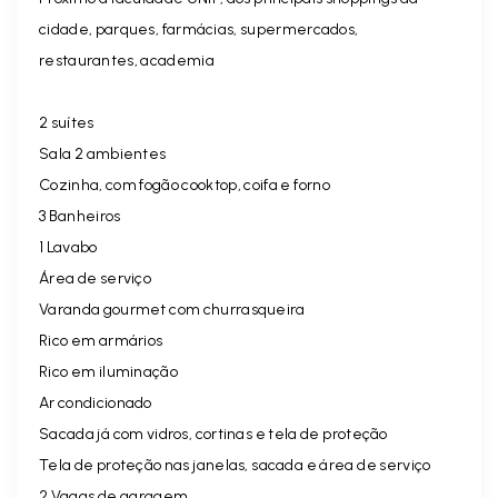
cidade, parques, farmácias, supermercados,
restaurantes, academia
2 suítes
Sala 2 ambientes
Cozinha, com fogão cooktop, coifa e forno
3 Banheiros
1 Lavabo
Área de serviço
Varanda gourmet com churrasqueira
Rico em armários
Rico em iluminação
Ar condicionado
Sacada já com vidros, cortinas e tela de proteção
Tela de proteção nas janelas, sacada e área de serviço
2 Vagas de garagem