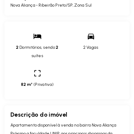
Nova Aliança - Ribeirão Preto/SP, Zona Sul
2
Dormitórios, sendo
2
2 Vagas
suítes
82 m²
(
Privativa
)
Descrição do imóvel
Apartamento disponível à venda no bairro Nova Aliança
Próximo a faculdade UNIP, aos principais shoppings da