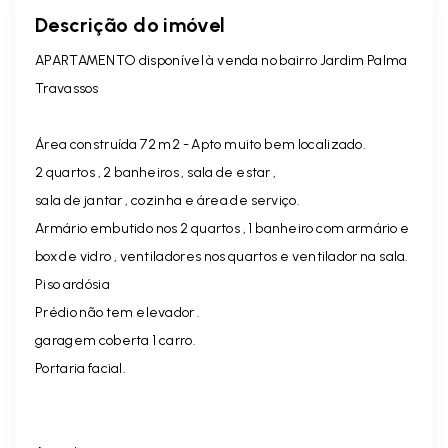
Descrição do imóvel
APARTAMENTO disponível à venda no bairro Jardim Palma
Travassos
Área construída 72 m2 - Apto muito bem localizado.
2 quartos , 2 banheiros , sala de estar ,
sala de jantar , cozinha e área de serviço.
Armário embutido nos 2 quartos , 1 banheiro com armário e
box de vidro , ventiladores nos quartos e ventilador na sala.
Piso ardósia
Prédio não tem elevador .
garagem coberta 1 carro.
Portaria facial.