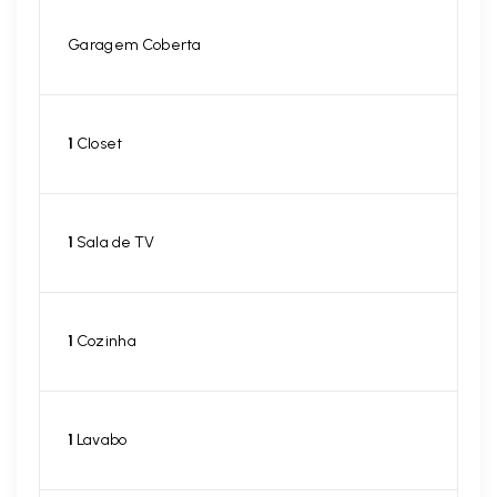
Garagem Coberta
1
Closet
1
Sala de TV
1
Cozinha
1
Lavabo