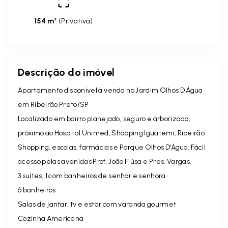
154 m²
(
Privativa
)
Descrição do imóvel
Apartamento disponível à venda no
Jardim Olhos D'Água
em Ribeirão Preto/SP
Localizado em bairro planejado, seguro e arborizado,
próximo ao Hospital Unimed, Shopping Iguatemi, Ribeirão
Shopping, escolas, farmácias e Parque Olhos D'Água. Fácil
acesso pelas avenidas Prof. João Fiúsa e Pres. Vargas.
3 suítes, 1 com banheiros de senhor e senhora
6 banheiros
Salas de jantar, tv e estar com varanda gourmet
Cozinha Americana