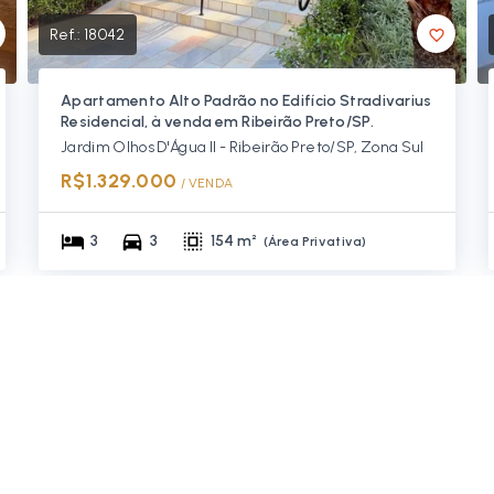
Ref.:
18042
Apartamento Alto Padrão no Edifício Stradivarius
Residencial, à venda em Ribeirão Preto/SP.
Jardim Olhos D'Água II - Ribeirão Preto/SP, Zona Sul
R$1.329.000
/ 
VENDA
3
3
154 m²
(
Área Privativa
)