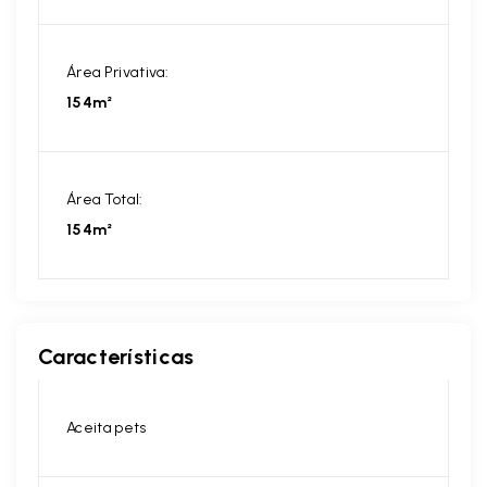
Área Privativa:
154m²
Área Total:
154m²
Características
Aceita pets