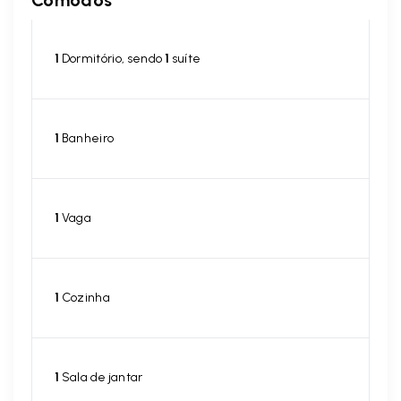
Cômodos
1
Dormitório, sendo
1
suíte
1
Banheiro
1
Vaga
1
Cozinha
1
Sala de jantar