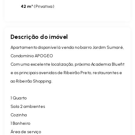
42 m²
(
Privativa
)
Descrição do imóvel
Apartamento disponível à venda no bairro Jardim Sumaré,
Condomínio APOGEO
Com uma excelente localização, próximo Academia Bluefit
e as principais avenidas de Ribeirão Preto, restaurantes e
ao Ribeirão Shopping.
1 Quarto
Sala 2 ambientes
Cozinha
1 Banheiro
Área de serviço