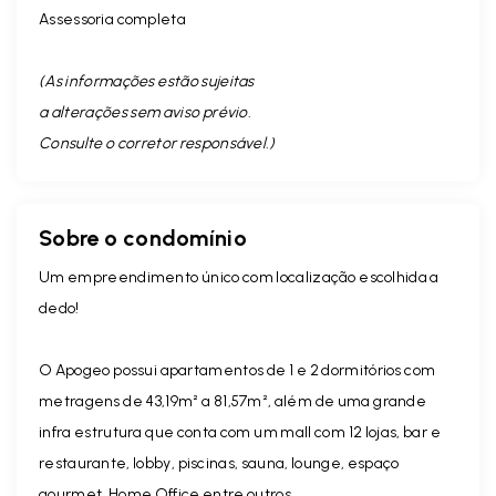
Assessoria completa
(As informações estão sujeitas
a alterações sem aviso prévio.
Consulte o corretor responsável. )
Sobre o condomínio
Um empreendimento único com localização escolhida a
dedo!
O Apogeo possui apartamentos de 1 e 2 dormitórios com
metragens de 43,19m² a 81,57m², além de uma grande
infra estrutura que conta com um mall com 12 lojas, bar e
restaurante, lobby, piscinas, sauna, lounge, espaço
gourmet, Home Office entre outros.