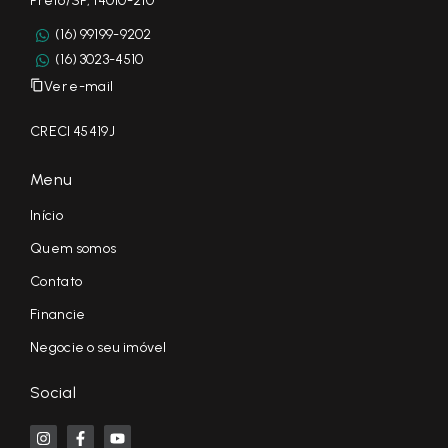
Preto/SP, 14010-210
(16) 99199-9202
(16) 3023-4510
Ver e-mail
CRECI 45419J
Menu
Início
Quem somos
Contato
Financie
Negocie o seu imóvel
Social