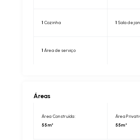
1
Cozinha
1
Sala de jan
1
Área de serviço
Áreas
Área Construída:
Área Privati
55m²
55m²