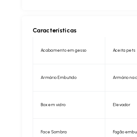
Características
Acabamento em gesso
Aceita pets
Armário Embutido
Armário na 
Box em vidro
Elevador
Face Sombra
Fogão embu