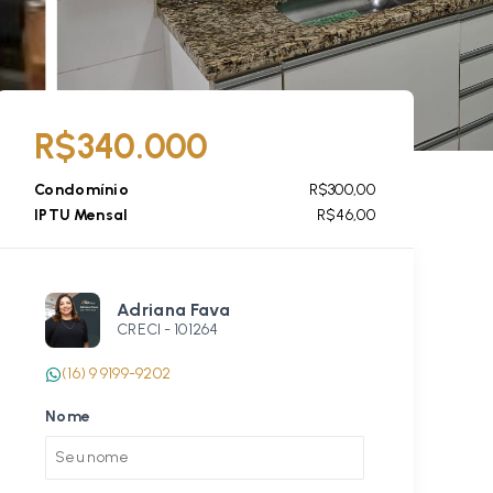
R$340.000
Condomínio
R$300,00
IPTU Mensal
R$46,00
Adriana Fava
CRECI -
101264
(16) 9 9199-9202
Nome