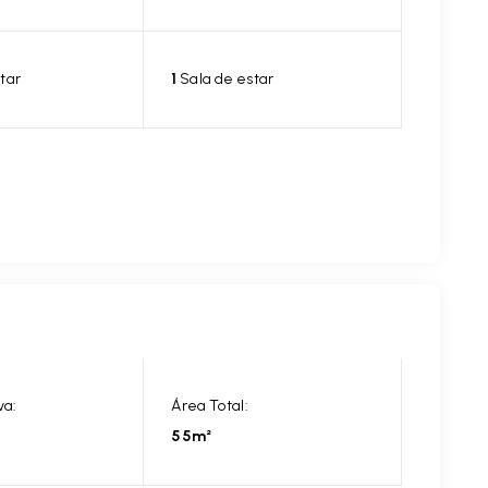
tar
1
Sala de estar
va:
Área Total:
55m²