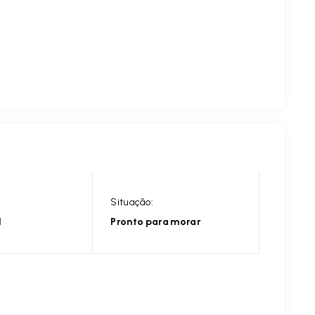
Situação:
l
Pronto para morar