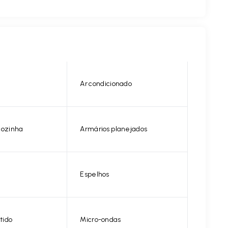
Ar condicionado
cozinha
Armários planejados
Espelhos
tido
Micro-ondas