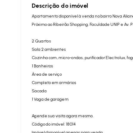
Descrição do imóvel
Apartamento disponível à venda no bairro Nova Alia
Próximo ao Ribeirão Shopping, Faculdade UNIP e Av. 
2 Quartos
Sala 2 ambientes
Cozinha com,
micro-ondas, purificador Electrolux, fo
1 Banheiros
Área de serviço
Completo em armários
Sacada
1 Vaga de garagem
Agende sua visita agora mesmo.
Código do imóvel: 18014
Imóvel disponível apenas para venda.