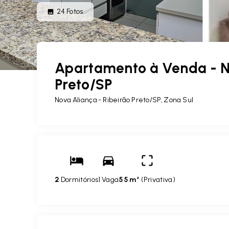
24
Fotos
Apartamento à Venda - No
Preto/SP
Nova Aliança - Ribeirão Preto/SP, Zona Sul
2
Dormitórios
1 Vaga
55 m²
(
Privativa
)