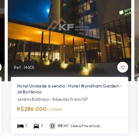
Ref.:
14605
Hotel Unidade à venda - Hotel Wyndham Garden -
Jd Botânico
Jardim Botânico - Ribeirão Preto/SP
R$286.000
/ 
VENDA
1
1
48 m²
(
Área Privativa
)