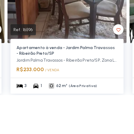
Ref.:
16596
Apartamento à venda - Jardim Palma Travassos
- Ribeirão Preto/SP
Jardim Palma Travassos - Ribeirão Preto/SP, Zona Leste
R$233.000
/ 
VENDA
3
1
62 m²
(
Área Privativa
)