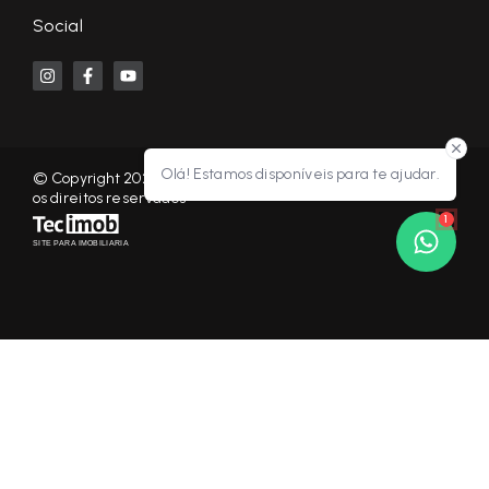
Social
Olá! Estamos disponíveis para te ajudar.
© Copyright 2026 - KF NEGÓCIOS IMOBILIÁRIOS RP - Todos
os direitos reservados
1
SITE PARA IMOBILIARIA
Início
Histórico
Favoritos