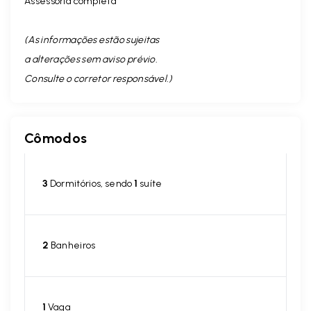
Assessoria completa
(As informações estão sujeitas
a alterações sem aviso prévio.
Consulte o corretor responsável. )
Cômodos
3
Dormitórios, sendo
1
suíte
2
Banheiros
1
Vaga