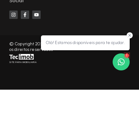
Social
Olá! Estamos disponíveis para te ajudar.
© Copyright 2026 - KF NEGÓCIOS IMOBILIÁRIOS RP - Todos
os direitos reservados
1
SITE PARA IMOBILIARIA
Início
Histórico
Favoritos