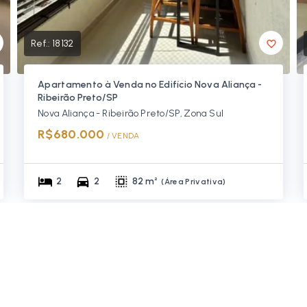
Ref.:
18132
Apartamento à Venda no Edifício Nova Aliança -
Ribeirão Preto/SP
Nova Aliança - Ribeirão Preto/SP, Zona Sul
R$680.000
/ 
VENDA
2
2
82 m²
(
Área Privativa
)