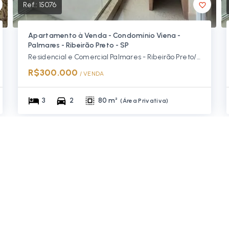
Ref.:
15076
Apartamento à Venda - Condomínio Viena -
Palmares - Ribeirão Preto - SP
Residencial e Comercial Palmares - Ribeirão Preto/SP
R$300.000
/ 
VENDA
3
2
80 m²
(
Área Privativa
)