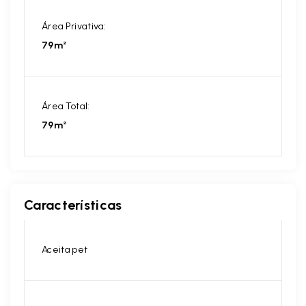
Área Privativa:
79m²
Área Total:
79m²
Características
Aceita pet