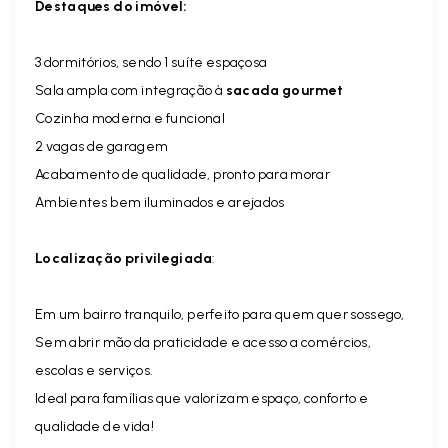
Destaques do imóvel:
3 dormitórios, sendo 1 suíte espaçosa
Sala ampla com integração à
sacada gourmet
Cozinha moderna e funcional
2 vagas de garagem
Acabamento de qualidade, pronto para morar
Ambientes bem iluminados e arejados
Localização privilegiada
:
Em um bairro tranquilo, perfeito para quem quer sossego,
Sem abrir mão da praticidade e acesso a comércios,
escolas e serviços.
Ideal para famílias que valorizam espaço, conforto e
qualidade de vida!