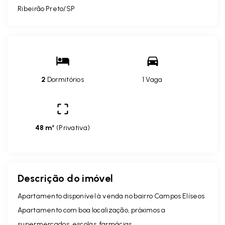
Ribeirão Preto/SP
2
Dormitórios
1 Vaga
48 m²
(
Privativa
)
Descrição do imóvel
Apartamento disponível à venda no bairro Campos Elíseos
Apartamento com boa localização, próximos a
supermercados, escolas, farmácias.