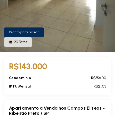
Pronto para morar
20
Fotos
R$143.000
Condomínio
R$356,00
IPTU Mensal
R$21,03
Apartamento à Venda nos Campos Elíseos -
Ribeirão Preto / SP