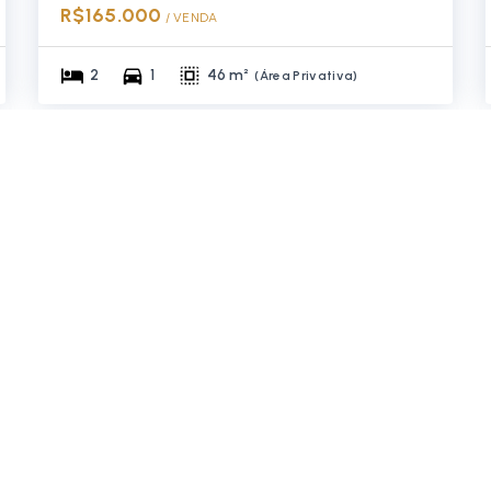
R$165.000
/ 
VENDA
2
1
46 m²
(
Área Privativa
)