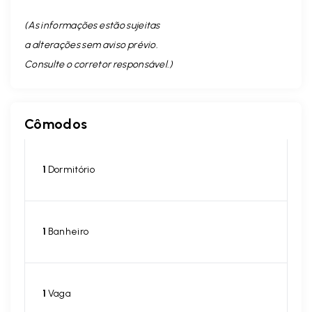
(As informações estão sujeitas
a alterações sem aviso prévio.
Consulte o corretor responsável. )
Cômodos
1
Dormitório
1
Banheiro
1
Vaga