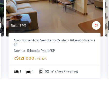
Ref.:
18791
Apartamento à Venda no Centro - Ribeirão Preto /
SP
Centro - Ribeirão Preto/SP
R$121.000
/ 
VENDA
1
1
52 m²
(
Área Privativa
)