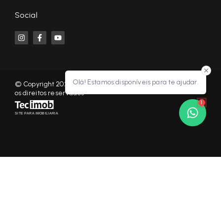
Social
Olá! Estamos disponíveis para te ajudar.
© Copyright 2026 - KF NEGÓCIOS IMOBILIÁRIOS RP - Todos
os direitos reservados
1
SITE PARA IMOBILIARIA
Início
Histórico
Favoritos