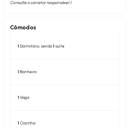
Consulte o corretor responsável. )
Cômodos
1
Dormitório, sendo
1
suíte
1
Banheiro
1
Vaga
1
Cozinha