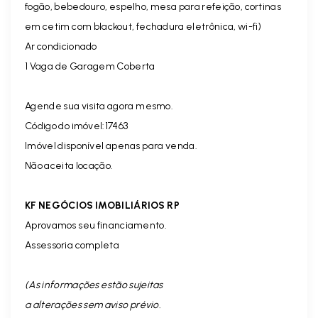
fogão, bebedouro, espelho, mesa para refeição, cortinas
em cetim com blackout, fechadura eletrônica, wi-fi)
Ar condicionado
1 Vaga de Garagem Coberta
Agende sua visita agora mesmo.
Código do imóvel:17463
Imóvel disponível apenas para venda.
Não aceita locação.
KF NEGÓCIOS IMOBILIÁRIOS RP
Aprovamos seu financiamento.
Assessoria completa
(As informações estão sujeitas
a alterações sem aviso prévio.