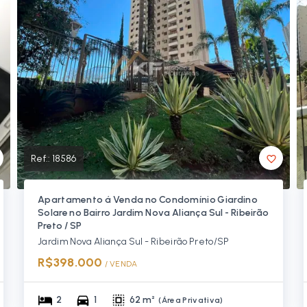
Ref.:
18586
Apartamento á Venda no Condomínio Giardino
Solare no Bairro Jardim Nova Aliança Sul - Ribeirão
Preto / SP
Jardim Nova Aliança Sul - Ribeirão Preto/SP
R$398.000
/ 
VENDA
2
1
62 m²
(
Área Privativa
)