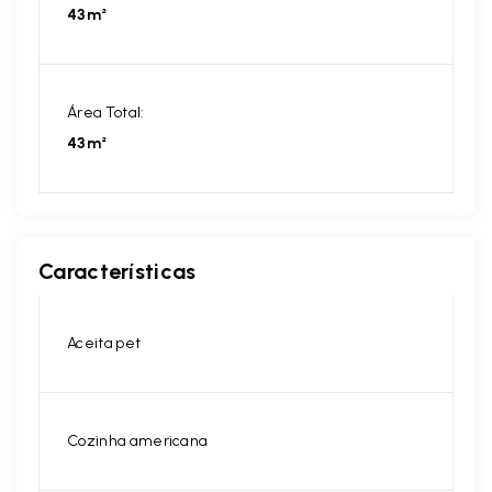
43m²
Área Total:
43m²
Características
Aceita pet
Cozinha americana