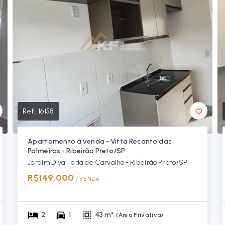
Ref.:
16158
Apartamento á venda - Vitta Recanto das
Palmeiras - Ribeirão Preto/SP
Jardim Diva Tarlá de Carvalho - Ribeirão Preto/SP
R$149.000
/ 
VENDA
2
1
43 m²
(
Área Privativa
)