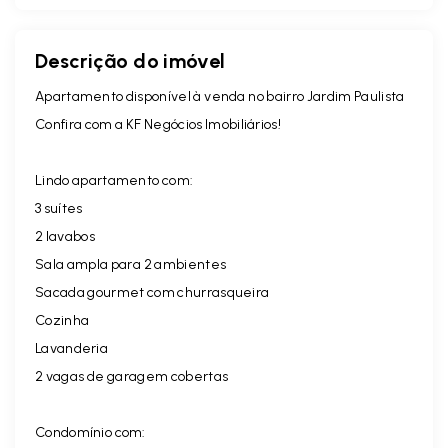
Descrição do imóvel
Apartamento disponível à venda no bairro Jardim Paulista
Confira com a KF Negócios Imobiliários!
Lindo apartamento com:
3 suítes
2 lavabos
Sala ampla para 2 ambientes
Sacada gourmet com churrasqueira
Cozinha
Lavanderia
2 vagas de garagem cobertas
Condomínio com: