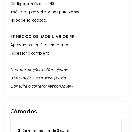
Código do imóvel: 17443
Imóvel disponível apenas para venda.
Não aceita locação.
KF NEGÓCIOS IMOBILIÁRIOS RP
Aprovamos seu financiamento.
Assessoria completa
(As informações estão sujeitas
a alterações sem aviso prévio.
Consulte o corretor responsável. )
Cômodos
3
Dormitórios, sendo
3
suítes